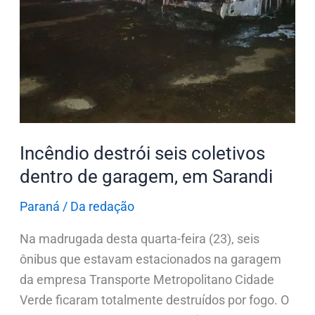
Sarandi
Incêndio destrói seis coletivos
dentro de garagem, em Sarandi
Paraná
/
Da redação
Na madrugada desta quarta-feira (23), seis
ônibus que estavam estacionados na garagem
da empresa Transporte Metropolitano Cidade
Verde ficaram totalmente destruídos por fogo. O