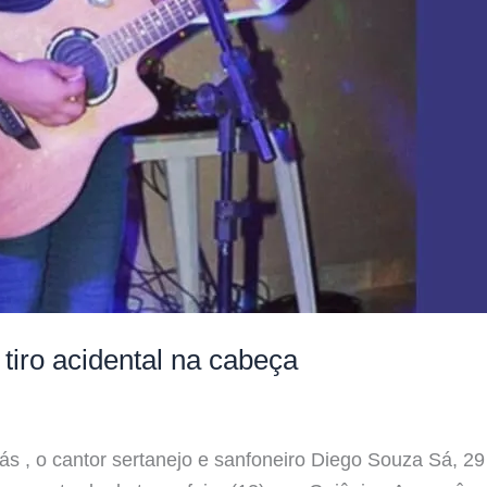
tiro acidental na cabeça
s , o cantor sertanejo e sanfoneiro Diego Souza Sá, 2