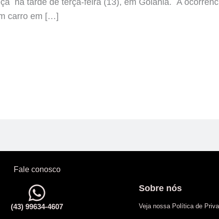
ça na tarde de terça-feira (13), em Goiânia. A ocorrência
m carro em […]
Fale conosco
Sobre nós
(43) 99634-4607
Veja nossa Política de Priv