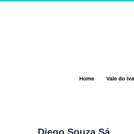
Ir
para
o
conteúdo
Home
Vale do Iva
Diego Souza Sá