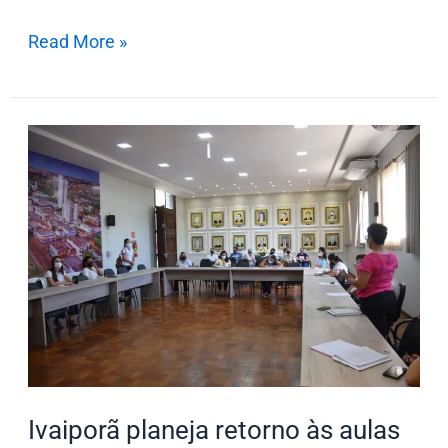
Read More »
Ivaiporã
planeja
retorno
às
aulas
presenciais
na
rede
municipal
Ivaiporã planeja retorno às aulas