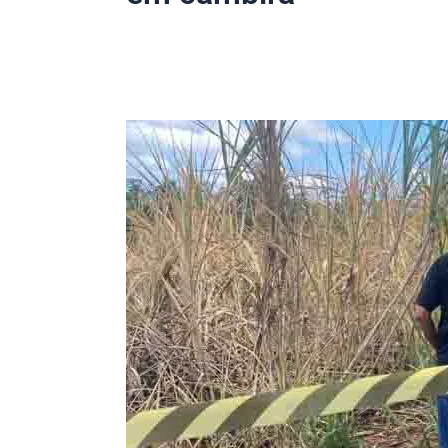
Família
reconhece
corpo
carbonizado
localizado
em
Cambira