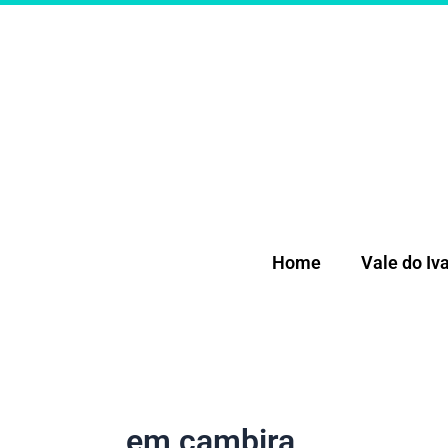
Ir
para
o
conteúdo
Home
Vale do Iva
em cambira