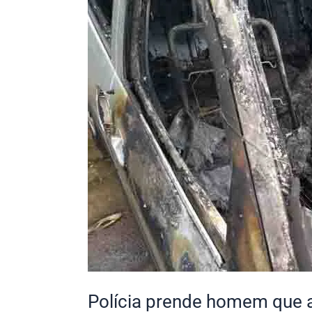
que
ateou
fogo
no
carro
da
ex-
mulher
Polícia prende homem que a