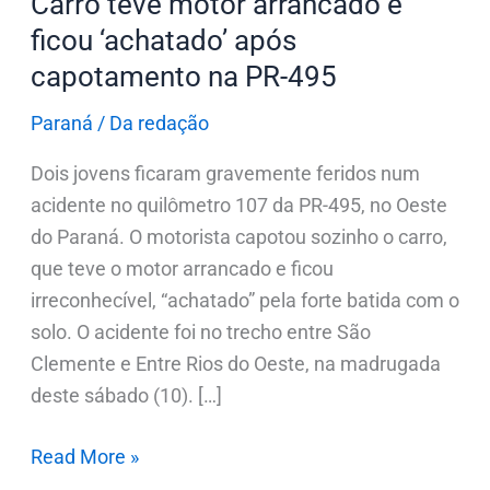
Carro teve motor arrancado e
na
ficou ‘achatado’ após
PR-
495
capotamento na PR-495
Paraná
/
Da redação
Dois jovens ficaram gravemente feridos num
acidente no quilômetro 107 da PR-495, no Oeste
do Paraná. O motorista capotou sozinho o carro,
que teve o motor arrancado e ficou
irreconhecível, “achatado” pela forte batida com o
solo. O acidente foi no trecho entre São
Clemente e Entre Rios do Oeste, na madrugada
deste sábado (10). […]
Read More »