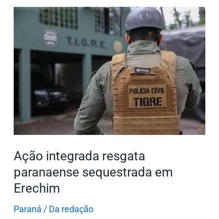
Ação
integrada
resgata
paranaense
sequestrada
em
Erechim
Ação integrada resgata
paranaense sequestrada em
Erechim
Paraná
/
Da redação