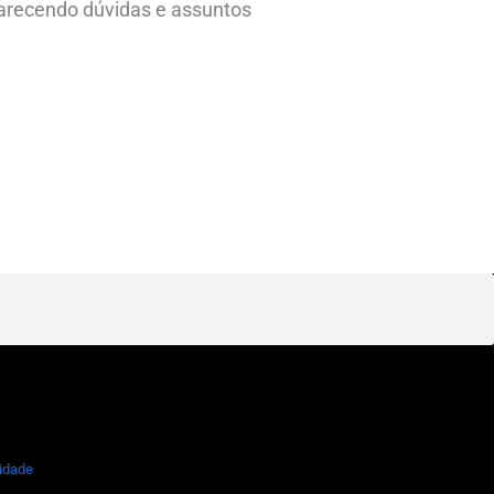
larecendo dúvidas e assuntos
cidade