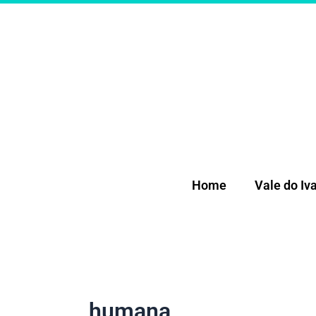
Ir
para
o
conteúdo
Home
Vale do Iva
humana