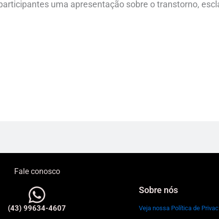
participantes uma apresentação sobre o transtorno, esc
Fale conosco
Sobre nós
(43) 99634-4607
Veja nossa Política de Priva