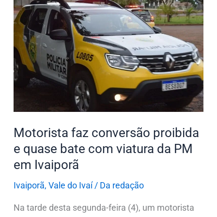
faz
conversão
proibida
e
quase
bate
com
viatura
da
Motorista faz conversão proibida
PM
em
e quase bate com viatura da PM
Ivaiporã
em Ivaiporã
Ivaiporã
,
Vale do Ivaí
/
Da redação
Na tarde desta segunda-feira (4), um motorista