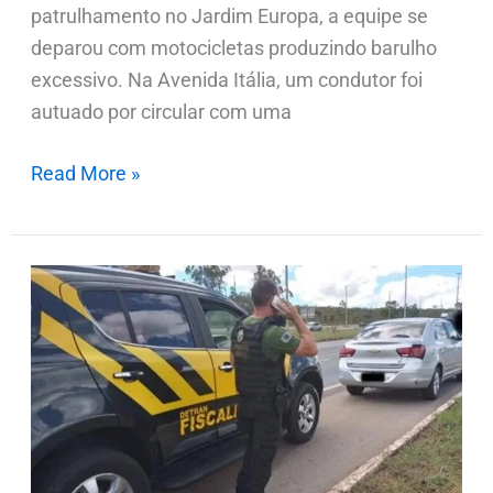
patrulhamento no Jardim Europa, a equipe se
deparou com motocicletas produzindo barulho
excessivo. Na Avenida Itália, um condutor foi
autuado por circular com uma
Read More »
Detran
flagra
carro
com
648
infrações
e