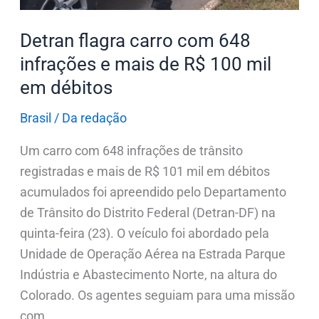
mais
de
Detran flagra carro com 648
R$
infrações e mais de R$ 100 mil
100
em débitos
mil
em
Brasil
/
Da redação
débitos
Um carro com 648 infrações de trânsito
registradas e mais de R$ 101 mil em débitos
acumulados foi apreendido pelo Departamento
de Trânsito do Distrito Federal (Detran-DF) na
quinta-feira (23). O veículo foi abordado pela
Unidade de Operação Aérea na Estrada Parque
Indústria e Abastecimento Norte, na altura do
Colorado. Os agentes seguiam para uma missão
com