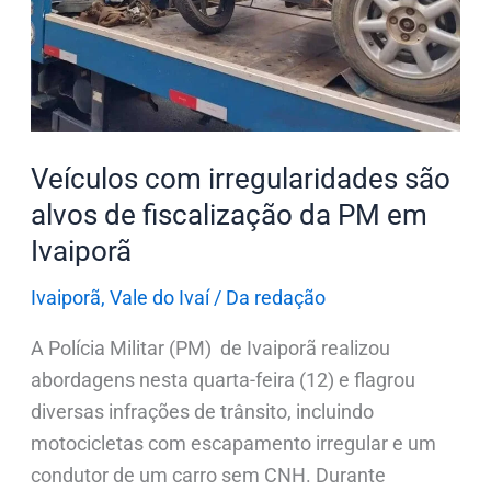
alvos
de
fiscalização
da
PM
em
Veículos com irregularidades são
Ivaiporã
alvos de fiscalização da PM em
Ivaiporã
Ivaiporã
,
Vale do Ivaí
/
Da redação
A Polícia Militar (PM) de Ivaiporã realizou
abordagens nesta quarta-feira (12) e flagrou
diversas infrações de trânsito, incluindo
motocicletas com escapamento irregular e um
condutor de um carro sem CNH. Durante