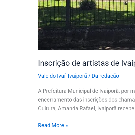
termina
na
sexta-
feira
(4)
Inscrição de artistas de Ivai
Vale do Ivaí
,
Ivaiporã
/
Da redação
A Prefeitura Municipal de Ivaiporã, por 
encerramento das inscrições dos chamame
Cultura, Amanda Rafael, Ivaiporã recebe
Read More »