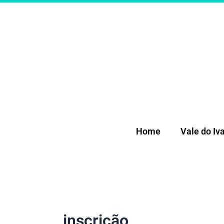
Ir
para
o
conteúdo
Home
Vale do Iva
inscrição