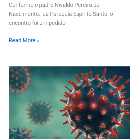
Conforme o padre Nivaldo Pereira do
Nascimento, da Paroquia Espirito Santo, o
encontro foi um pedido
Read More »
Homem
de
71
anos
é
a
40ª
vítima