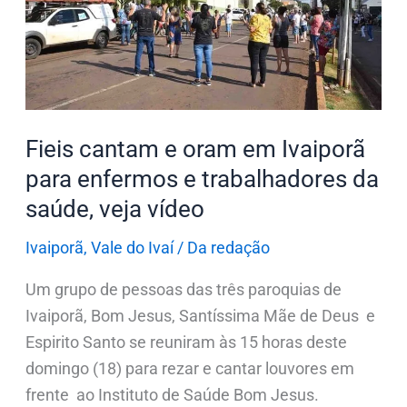
Ivaiporã
para
enfermos
e
trabalhadores
Fieis cantam e oram em Ivaiporã
da
saúde,
para enfermos e trabalhadores da
veja
saúde, veja vídeo
vídeo
Ivaiporã
,
Vale do Ivaí
/
Da redação
Um grupo de pessoas das três paroquias de
Ivaiporã, Bom Jesus, Santíssima Mãe de Deus e
Espirito Santo se reuniram às 15 horas deste
domingo (18) para rezar e cantar louvores em
frente ao Instituto de Saúde Bom Jesus.