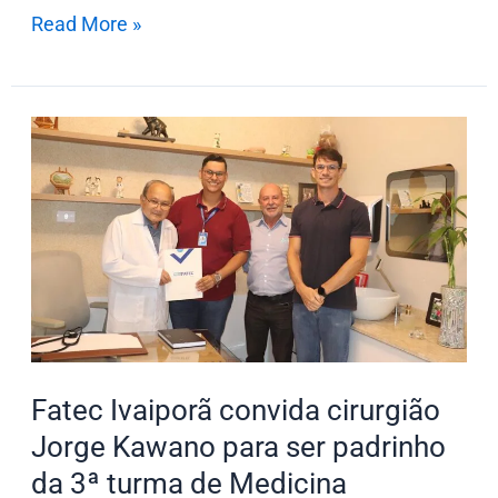
Read More »
Fatec
Ivaiporã
convida
cirurgião
Jorge
Kawano
para
ser
padrinho
Fatec Ivaiporã convida cirurgião
da
Jorge Kawano para ser padrinho
3ª
da 3ª turma de Medicina
turma