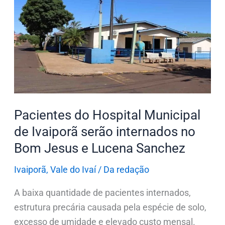
Hospital
Municipal
de
Ivaiporã
serão
internados
no
Bom
Pacientes do Hospital Municipal
Jesus
de Ivaiporã serão internados no
e
Bom Jesus e Lucena Sanchez
Lucena
Sanchez
Ivaiporã
,
Vale do Ivaí
/
Da redação
A baixa quantidade de pacientes internados,
estrutura precária causada pela espécie de solo,
excesso de umidade e elevado custo mensal.