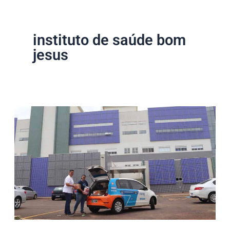
instituto de saúde bom
jesus
Fatec
Ivaiporã
reforça
parceria
com
HR
e
ISBJ