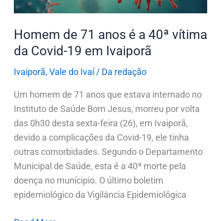
da
Covid-
Homem de 71 anos é a 40ª vítima
19
em
da Covid-19 em Ivaiporã
Ivaiporã
Ivaiporã
,
Vale do Ivaí
/
Da redação
Um homem de 71 anos que estava internado no
Instituto de Saúde Bom Jesus, morreu por volta
das 0h30 desta sexta-feira (26), em Ivaiporã,
devido a complicações da Covid-19, ele tinha
outras comorbidades. Segundo o Departamento
Municipal de Saúde, esta é a 40ª morte pela
doença no munícipio. O último boletim
epidemiológico da Vigilância Epidemiológica