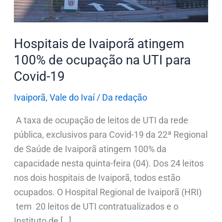
UTI
para
Hospitais de Ivaiporã atingem
Covid-
19
100% de ocupação na UTI para
Covid-19
Ivaiporã
,
Vale do Ivaí
/
Da redação
A taxa de ocupação de leitos de UTI da rede
pública, exclusivos para Covid-19 da 22ª Regional
de Saúde de Ivaiporã atingem 100% da
capacidade nesta quinta-feira (04). Dos 24 leitos
nos dois hospitais de Ivaiporã, todos estão
ocupados. O Hospital Regional de Ivaiporã (HRI)
tem 20 leitos de UTI contratualizados e o
Instituto de […]