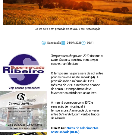
Dia de sol e sem previsão de chuva / Foto: Reprodução
Da redação
04/07/2026
06:41
Temperatura chega aos 22°C durante a
tarde. Semana continua com tempo
seco e manhãs frias
O tempo em Ivaiporã será de sol entre
poucas nuvens neste sábado (4). A
previsão indica mínima de 13°C,
máxima de 22°C e nenhuma chance
de chuva. O tempo firme deve
favorecer as atividades ao ar livre.
A manhã começou com 13°C e
sensação térmica igual à
temperatura. A umidade do ar varia
entre 66% e 96%, com ventos fracos
de 4 km/h.
LEIA MAIS:
Notas de Falecimentos
neste sábado (04.07)