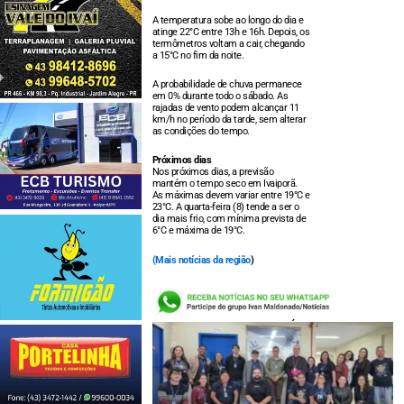
A temperatura sobe ao longo do dia e
atinge 22°C entre 13h e 16h. Depois, os
termômetros voltam a cair, chegando
a 15°C no fim da noite.
A probabilidade de chuva permanece
em 0% durante todo o sábado. As
rajadas de vento podem alcançar 11
km/h no período da tarde, sem alterar
as condições do tempo.
Próximos dias
Nos próximos dias, a previsão
mantém o tempo seco em Ivaiporã.
As máximas devem variar entre 19°C e
23°C. A quarta-feira (8) tende a ser o
dia mais frio, com mínima prevista de
6°C e máxima de 19°C.
(
Mais notícias da região
)
LEIA TAMBÉM: