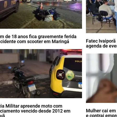
m de 18 anos fica gravemente ferida
Fatec Ivaipor
cidente com scooter em Maringá
agenda de eve
cia Militar apreende moto com
Mulher cai em 
nciamento vencido desde 2012 em
e contrai emp
uã