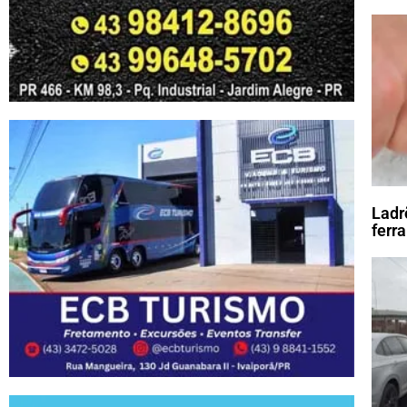
Ladr
ferr