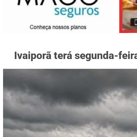
Ivaiporã terá segunda-fei