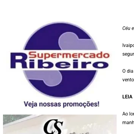
Céu e
Ivaip
segun
O dia
vento
LEIA
Ao lo
manhã