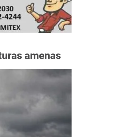
f
aturas amenas