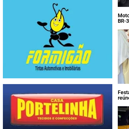
Moto
BR-3
Fest
reún