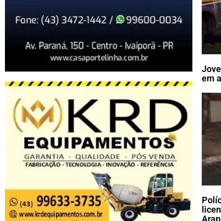
Jove
em a
Polí
lice
Arap