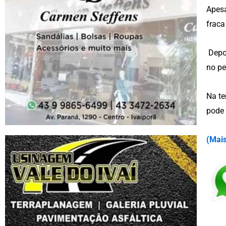
Apesa
fraca
Depoi
no pe
Na te
pode 
(
Mais