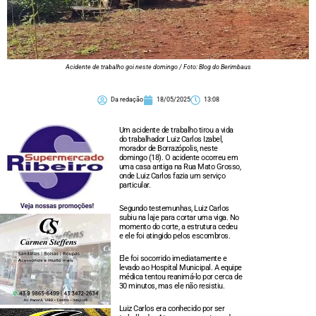
Acidente de trabalho goi neste domingo / Foto: Blog do Berimbaus
Da redação
18/05/2025
13:08
Um acidente de trabalho tirou a vida
do trabalhador Luiz Carlos Izabel,
morador de Borrazópolis, neste
domingo (18). O acidente ocorreu em
uma casa antiga na Rua Mato Grosso,
onde Luiz Carlos fazia um serviço
particular.
Segundo testemunhas, Luiz Carlos
subiu na laje para cortar uma viga. No
momento do corte, a estrutura cedeu
e ele foi atingido pelos escombros.
Ele foi socorrido imediatamente e
levado ao Hospital Municipal. A equipe
médica tentou reanimá-lo por cerca de
30 minutos, mas ele não resistiu.
Luiz Carlos era conhecido por ser