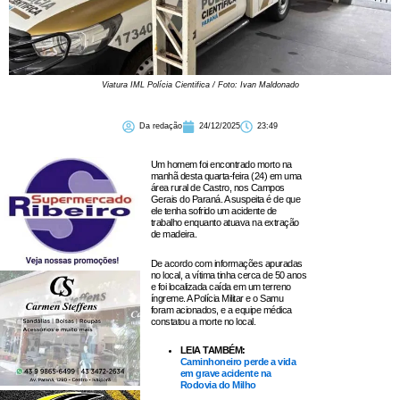
Viatura IML Polícia Cientifica / Foto: Ivan Maldonado
Da redação
24/12/2025
23:49
Um homem foi encontrado morto na
manhã desta quarta-feira (24) em uma
área rural de Castro, nos Campos
Gerais do Paraná. A suspeita é de que
ele tenha sofrido um acidente de
trabalho enquanto atuava na extração
de madeira.
De acordo com informações apuradas
no local, a vítima tinha cerca de 50 anos
e foi localizada caída em um terreno
íngreme. A Polícia Militar e o Samu
foram acionados, e a equipe médica
constatou a morte no local.
LEIA TAMBÉM:
Caminhoneiro perde a vida
em grave acidente na
Rodovia do Milho