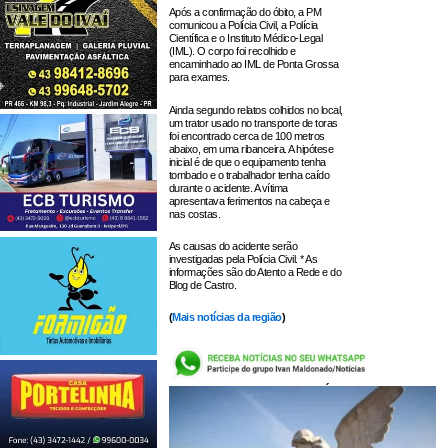
Após a confirmação do óbito, a PM
comunicou a Polícia Civil, a Polícia
Científica e o Instituto Médico-Legal
(IML). O corpo foi recolhido e
encaminhado ao IML de Ponta Grossa
para exames.
Ainda segundo relatos colhidos no local,
um trator usado no transporte de toras
foi encontrado cerca de 100 metros
abaixo, em uma ribanceira. A hipótese
inicial é de que o equipamento tenha
tombado e o trabalhador tenha caído
durante o acidente. A vítima
apresentava ferimentos na cabeça e
nas costas.
As causas do acidente serão
investigadas pela Polícia Civil. * As
informações são do Atento a Rede e do
Blog de Castro.
(
Mais notícias da região
)
LEIA TAMBÉM: