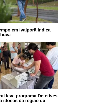
empo em Ivaiporã indica
chuva
oral leva programa Detetives
a idosos da região de