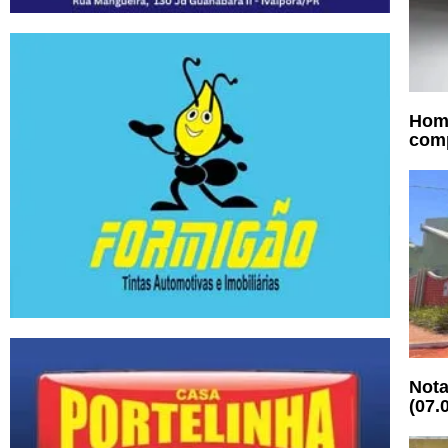
Home
comp
Nota
(07.