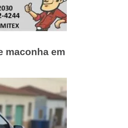
f
de maconha em