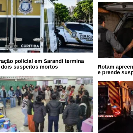
ação policial em Sarandi termina
dois suspeitos mortos
Rotam apreen
e prende susp