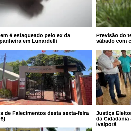
m é esfaqueado pelo ex da
Previsão do t
anheira em Lunardelli
sábado com 
s de Falecimentos desta sexta-feira
Justiça Eleit
08)
da Cidadania 
Ivaiporã