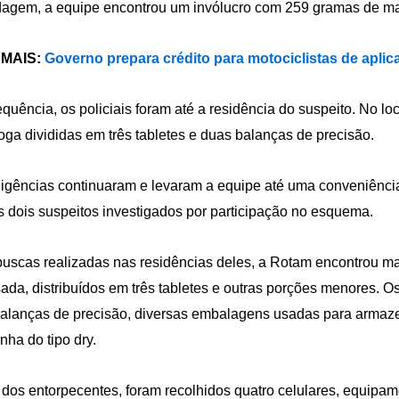
dagem, a equipe encontrou um invólucro com 259 gramas de m
 MAIS:
Governo prepara crédito para motociclistas de apl
quência, os policiais foram até a residência do suspeito. No l
oga divididas em três tabletes e duas balanças de precisão.
ligências continuaram e levaram a equipe até uma conveniênci
s dois suspeitos investigados por participação no esquema.
uscas realizadas nas residências deles, a Rotam encontrou m
ada, distribuídos em três tabletes e outras porções menores. 
balanças de precisão, diversas embalagens usadas para armaz
ha do tipo dry.
dos entorpecentes, foram recolhidos quatro celulares, equipame