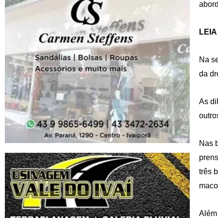
abor
LEIA
Na se
da dr
As di
outro
Nas b
prens
três 
macon
Além 