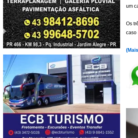
um ca
Os tr
caso 
(
Mais