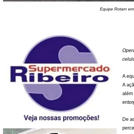
Equipe Rotam em 
Opera
celul
A equ
A açã
além 
entor
De ac
perce