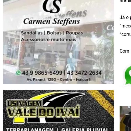
nomi
Já o 
“meca
“corr
Com 