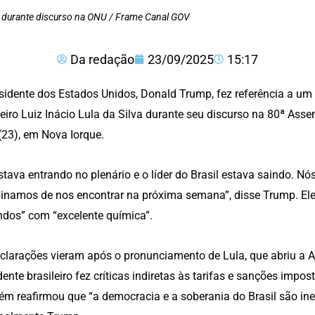
a durante discurso na ONU / Frame Canal GOV
Da redação
23/09/2025
15:17
sidente dos Estados Unidos, Donald Trump, fez referência a um
leiro Luiz Inácio Lula da Silva durante seu discurso na 80ª Asse
 (23), em Nova Iorque.
stava entrando no plenário e o líder do Brasil estava saindo. 
namos de nos encontrar na próxima semana”, disse Trump. Ele
dos” com “excelente química”.
clarações vieram após o pronunciamento de Lula, que abriu a 
dente brasileiro fez críticas indiretas às tarifas e sanções impo
m reafirmou que “a democracia e a soberania do Brasil são ineg