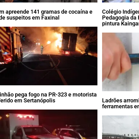
m apreende 141 gramas de cocaína e
Colégio Indíg
de suspeitos em Faxinal
Pedagogia da 
pintura Kaing
nhão pega fogo na PR-323 e motorista
 ferido em Sertanópolis
Ladrões arrom
ferramentas em