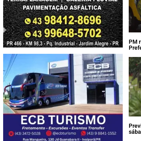
PM r
Pref
Prev
sába