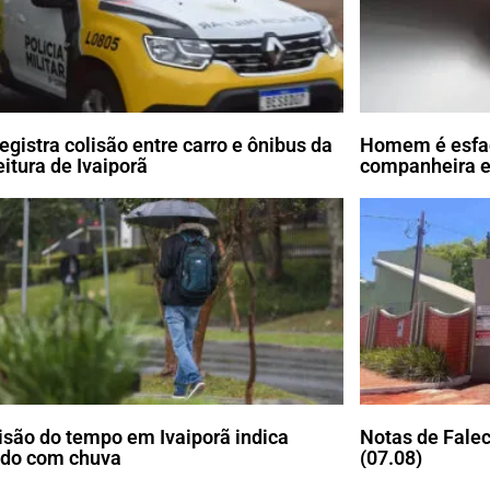
egistra colisão entre carro e ônibus da
Homem é esfaq
eitura de Ivaiporã
companheira e
isão do tempo em Ivaiporã indica
Notas de Falec
do com chuva
(07.08)