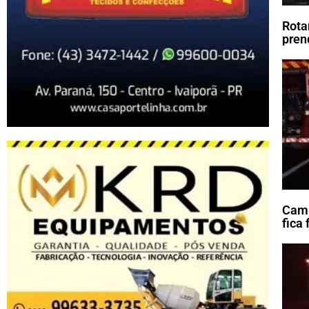
Rota
pren
Cami
fica