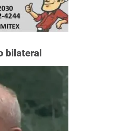
f
 bilateral