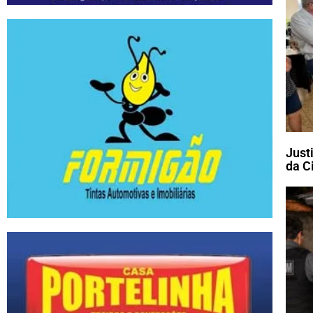
Just
da C