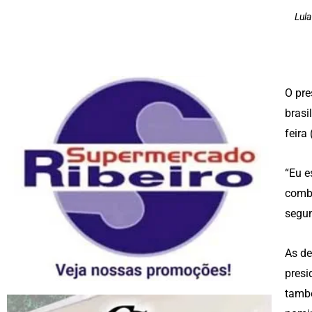
Lul
O pre
brasi
feira
“Eu e
combi
segun
As de
presi
també