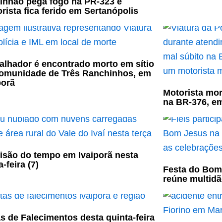
nhão pega fogo na PR-323 e
rista fica ferido em Sertanópolis
alhador é encontrado morto em sítio
omunidade de Três Ranchinhos, em
porã
Motorista mor
na BR-376, e
isão do tempo em Ivaiporã nesta
-feira (7)
Festa do Bom
reúne multidã
s de Falecimentos desta quinta-feira