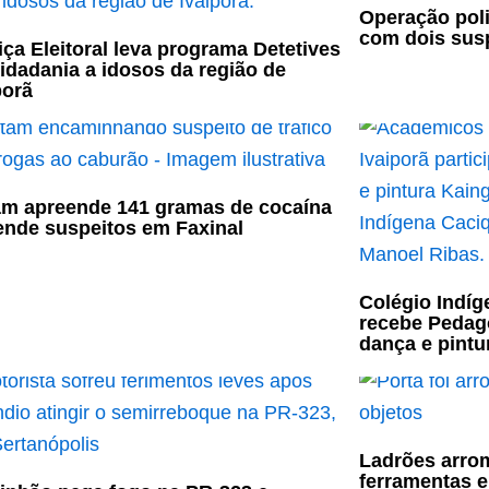
Operação poli
com dois sus
iça Eleitoral leva programa Detetives
idadania a idosos da região de
porã
m apreende 141 gramas de cocaína
ende suspeitos em Faxinal
Colégio Indíg
recebe Pedag
dança e pint
Ladrões arro
ferramentas e