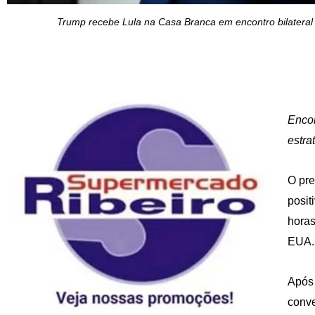
Trump recebe Lula na Casa Branca em encontro bilateral m
Encon
estra
O pre
posit
horas
EUA.
Após 
conve