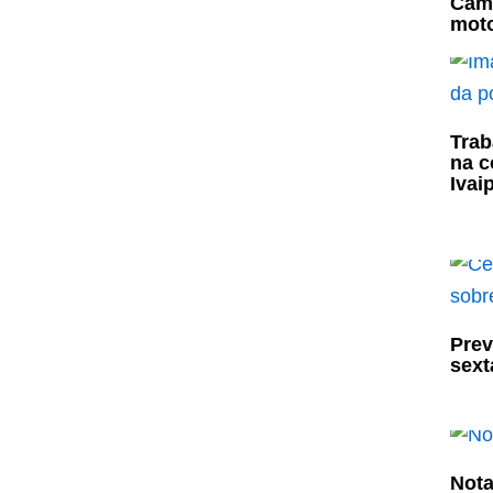
Cami
moto
Trab
na c
Ivai
Prev
sexta
Nota