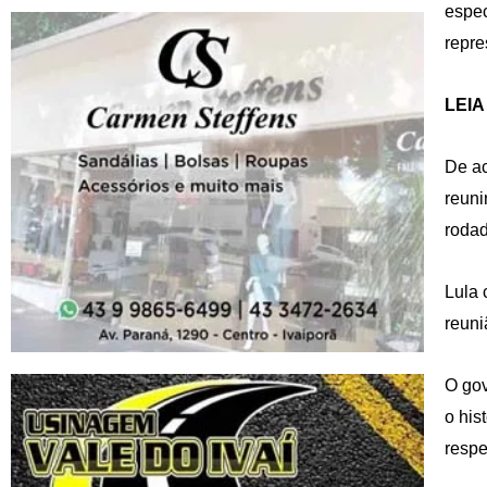
espec
repre
LEIA
De ac
reuni
rodad
Lula 
reuni
O gov
o his
respe