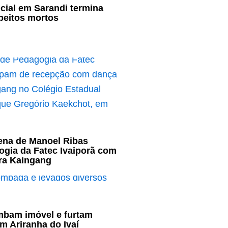
cial em Sarandi termina
peitos mortos
ena de Manoel Ribas
ogia da Fatec Ivaiporã com
ura Kaingang
mbam imóvel e furtam
m Ariranha do Ivaí