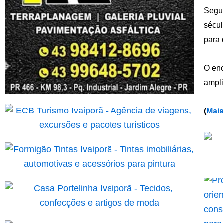
Segun
sécul
para 
O enc
ampli
(
Mais