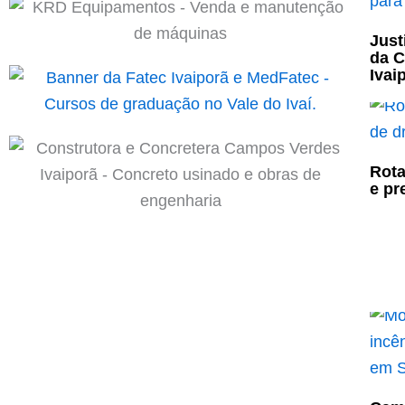
Just
da C
Ivai
Rota
e pr