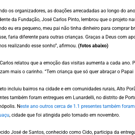
do os organizadores, as doações arrecadadas ao longo do ano
dente da Fundação, José Carlos Pinto, lembrou que o projeto na
do eu era pequeno, meu pai não tinha dinheiro para comprar br
se, faria diferente para outras crianças. Graças a Deus com ap
os realizando esse sonho”, afirmou.
(fotos abaixo)
Carlos relatou que a emoção das visitas aumenta a cada ano. P
izam mais o carinho. “Tem criança que só quer abraçar o Papai N
jeto incluiu bairros na cidade e em comunidades rurais, Alto Po
ntes também foram entregues em Lunardelli, no distrito de Por
nópolis. N
este ano outros cerca de 1.1 presentes também fora
uaçu
, cidade que foi atingida pelo tornado em novembro.
cido José de Santos, conhecido como Cido, participa da entreg