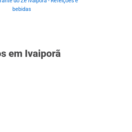
f
os em Ivaiporã