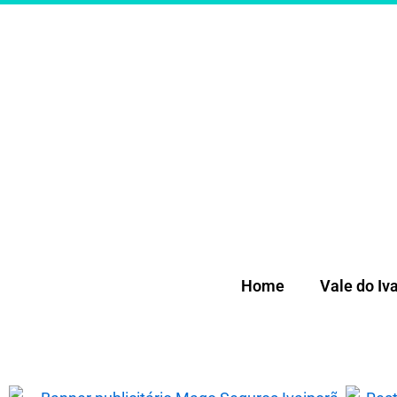
Ir
para
o
conteúdo
Home
Vale do Iva