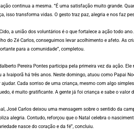
ação continua a mesma. “É uma satisfação muito grande. Quan
ça, isso transforma vidas. O gesto traz paz, alegria e nos faz p
Cido, a união dos voluntários é o que fortalece a ação todo ano
lho do Zé Carlos, conseguimos levar acolhimento e afeto. As cr
ortante para a comunidade”, completou.
dalberto Pereira Pontes participa pela primeira vez da ação. E
u a Ivaiporã há três anos. Neste domingo, atuou como Papai Noe
 ajudar. Cada sorriso de uma criança, mesmo com algo simpl
uedo, é muito gratificante. A gente já foi criança e sabe o valo
nal, José Carlos deixou uma mensagem sobre o sentido da camp
liza alegria. Contudo, reforçou que o Natal celebra o nascimento
ariedade nasce do coração e da fé”, concluiu.