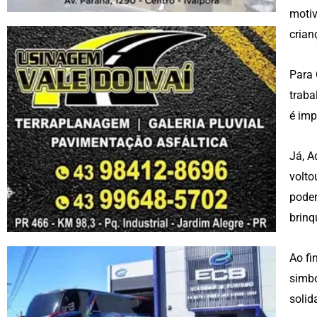
motiv
crian
Para 
traba
é imp
Já, A
volto
poder
brinq
Ao fi
simbo
solid