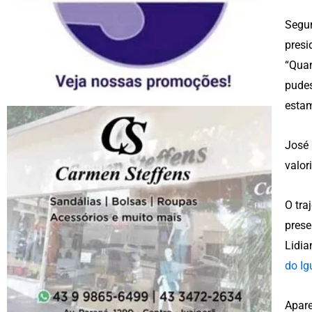
Segun
presi
“Quan
pudes
estam
José 
valor
O tra
prese
Lidia
do Ig
Apare