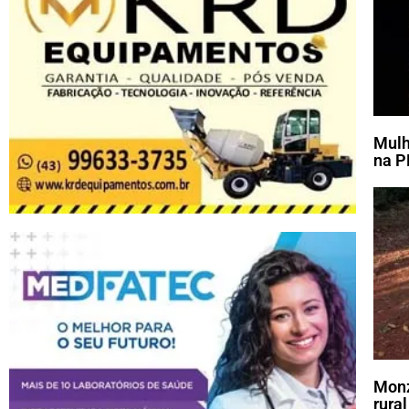
Mulh
na P
Monz
rural