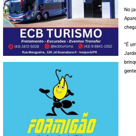
No ja
Apare
chega
“É um
Jardi
brinq
gente