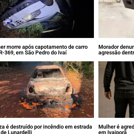
er morre após capotamento de carro
Morador denunc
R-369, em São Pedro do Ivaí
agressão dentr
a é destruído por incêndio em estrada
Mulher é agre
 de Lunardelli
em Ivaiporã