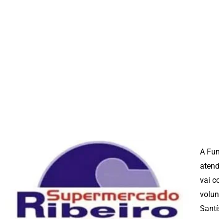
A Fun
atend
vai c
volun
Santí