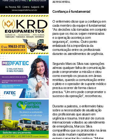
acrescentou.
Confiança é fundamental
O enfermeiro disse que a confiança em
cada membro da equipe é fundamental.
“As decisões são tomadas em conjunto
para que os riscos sejam minimizados
e a operação aconteça com
segurança”, contou. Outro ponto
enfatizado foi a importância da
comunicação entre os profissionais
durante os atendimentos de urgência.
Segundo Marcos Silva nas operações
aéreas qualquer falha de comunicação
pode comprometer a missão e citou
como exemplo os pousos em áreas
restritas, quando a comunicação entre
o piloto e o operador de suporte médico
precisa ocorrer de forma clara e
precisa. “Um erro pode comprometer o
sucesso da operação”, reconheceu.
Durante a palestra, o enfermeiro falou
sobre a necessidade de atualização
dos profissionais que atuam em
urgência e trauma. Instrutor de cursos
internacionais voltados ao atendimento
de emergência, Marcos Silva
compartilhou que os protocolos na área
da saúde mudam rapidamente e
exigem capacitação contínua. “Muitas