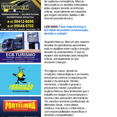
de urgência e emergência, Marcos
Silva explicou os desafios enfrentados
pelas equipes durante ocorrências
críticas, especialmente em situações
que exigem decisões rápidas e alto
nível de precisão técnica.
LEIA MAIS:
Fatec Ivaiporã inicia X
Enf Week discutindo comunicação,
decisão e cuidado
Segundo Marcos Silva um dos maiores
desafios do atendimento aeromédico
está no equilíbrio entre razão e emoção
durante os acionamentos. É que as
equipes são acionadas para situações
críticas, principalmente as que
envolvem crianças.
“Em alguns casos, devido às
condições meteorológicas e ao horário,
precisamos priorizar a segurança da
equipe e da operação. Nestes
momentos, o desafio é grande e
precisamos manter a prudência”,
explicou Marcos Silva lembrando que o
trabalho em equipe é essencial para o
sucesso das operações aeromédicas.
“As missões envolvem profissionais de
diferentes áreas, como pilotos,
médicos, mecânicos e enfermeiros –
com responsabilidades específicas e
decisões compartilhadas”,