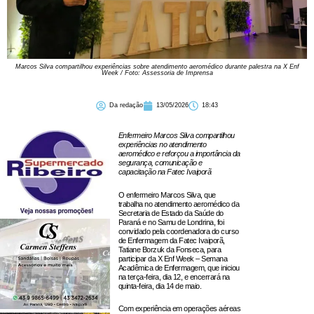
Marcos Silva compartilhou experiências sobre atendimento aeromédico durante palestra na X Enf
Week / Foto: Assessoria de Imprensa
Da redação
13/05/2026
18:43
Enfermeiro Marcos Silva compartilhou
experiências no atendimento
aeromédico e reforçou a importância da
segurança, comunicação e
capacitação
na Fatec Ivaiporã
O enfermeiro Marcos Silva, que
trabalha no atendimento aeromédico da
Secretaria de Estado da Saúde do
Paraná e no Samu de Londrina, foi
convidado pela coordenadora do curso
de Enfermagem da Fatec Ivaiporã,
Tatiane Borzuk da Fonseca, para
participar da X Enf Week – Semana
Acadêmica de Enfermagem, que iniciou
na terça-feira, dia 12, e encerrará na
quinta-feira, dia 14 de maio.
Com experiência em operações aéreas