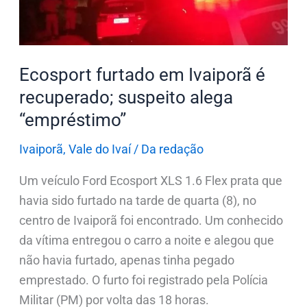
suspeito
alega
“empréstimo”
Ecosport furtado em Ivaiporã é
recuperado; suspeito alega
“empréstimo”
Ivaiporã
,
Vale do Ivaí
/
Da redação
Um veículo Ford Ecosport XLS 1.6 Flex prata que
havia sido furtado na tarde de quarta (8), no
centro de Ivaiporã foi encontrado. Um conhecido
da vítima entregou o carro a noite e alegou que
não havia furtado, apenas tinha pegado
emprestado. O furto foi registrado pela Polícia
Militar (PM) por volta das 18 horas.