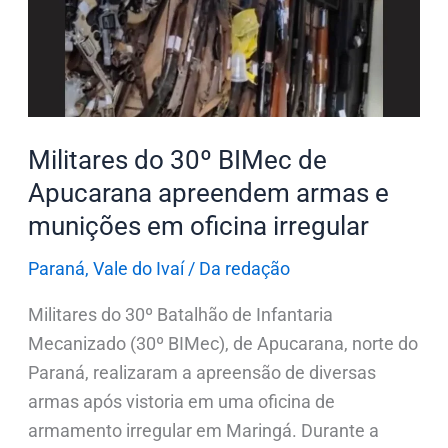
de
Apucarana
apreendem
armas
e
munições
Militares do 30º BIMec de
em
Apucarana apreendem armas e
oficina
munições em oficina irregular
irregular
Paraná
,
Vale do Ivaí
/
Da redação
Militares do 30º Batalhão de Infantaria
Mecanizado (30º BIMec), de Apucarana, norte do
Paraná, realizaram a apreensão de diversas
armas após vistoria em uma oficina de
armamento irregular em Maringá. Durante a