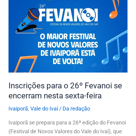
para
o
26º
Fevanoi
se
encerram
nesta
sexta-
feira
Inscrições para o 26º Fevanoi se
encerram nesta sexta-feira
Ivaiporã
,
Vale do Ivaí
/
Da redação
Ivaiporã se prepara para a 26ª edição do Fevanoi
(Festival de Novos Valores do Vale do Ivaí), que