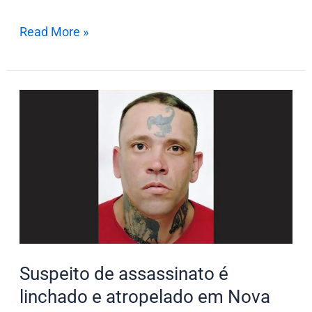
Read More »
Suspeito
de
assassinato
é
linchado
e
atropelado
em
Nova
Suspeito de assassinato é
Esperança
linchado e atropelado em Nova