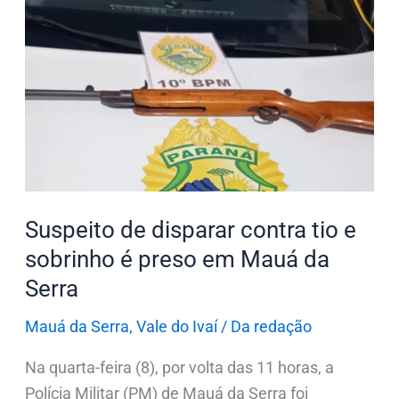
Suspeito
de
disparar
contra
tio
e
sobrinho
é
preso
Suspeito de disparar contra tio e
em
sobrinho é preso em Mauá da
Mauá
Serra
da
Serra
Mauá da Serra
,
Vale do Ivaí
/
Da redação
Na quarta-feira (8), por volta das 11 horas, a
Polícia Militar (PM) de Mauá da Serra foi