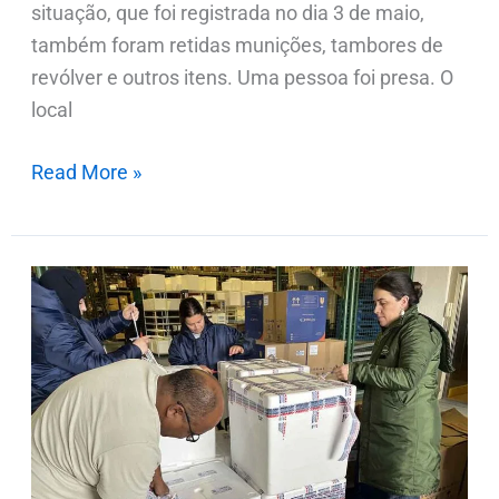
situação, que foi registrada no dia 3 de maio,
também foram retidas munições, tambores de
revólver e outros itens. Uma pessoa foi presa. O
local
Read More »
Paraná
recebe
primeiro
lote
da
vacina
atualizada