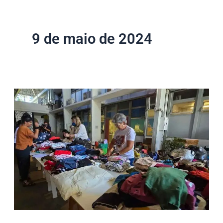
9 de maio de 2024
47
pessoas
são
presas
por
saques
e
abusos
sexuais