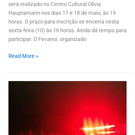
será realizado no Centro Cultural Olívia
Hauptamann nos dias 17 e 18 de maio, às 19
horas. O prazo para inscrição se encerra nesta
sexta-feira (10) às 16 horas. Ainda dá tempo para
participar. O Fevanoi, organizado
Read More »
Ecosport
furtado
em
Ivaiporã
é
recuperado;