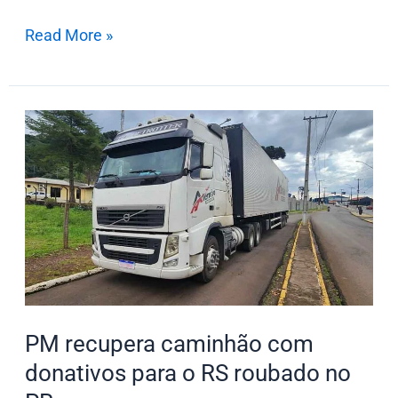
Read More »
PM
recupera
caminhão
com
donativos
para
o
RS
roubado
PM recupera caminhão com
no
donativos para o RS roubado no
PR