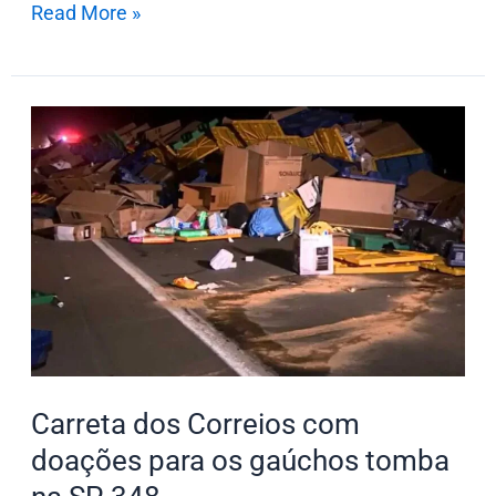
Read More »
Carreta
dos
Correios
com
doações
para
os
gaúchos
tomba
na
Carreta dos Correios com
SP-
doações para os gaúchos tomba
348