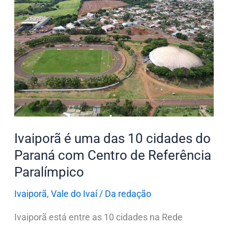
é
uma
das
10
cidades
do
Paraná
com
Centro
Ivaiporã é uma das 10 cidades do
de
Paraná com Centro de Referência
Referência
Paralímpico
Paralímpico
Ivaiporã
,
Vale do Ivaí
/
Da redação
Ivaiporã está entre as 10 cidades na Rede