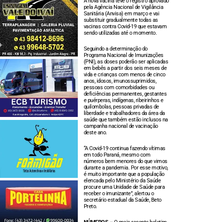
A nova vacina teve o registro aprovado
pela Agência Nacional de Vigilância
Sanitária (Anvisa) em março e vai
substituir gradualmente todas as
vacinas contra Covid-19 que estavam
sendo utilizadas até o momento.
Seguindo a determinação do
Programa Nacional de Imunizações
(PNI), as doses poderão ser aplicadas
em bebês a partir dos seis meses de
vida e crianças com menos de cinco
anos, idosos, imunossuprimidos,
pessoas com comorbidades ou
deficiências permanentes, gestantes
e puérperas, indígenas, ribeirinhos e
quilombolas, pessoas privadas de
liberdade e trabalhadores da área da
saúde que também estão inclusos na
campanha nacional de vacinação
deste ano.
“A Covid-19 continua fazendo vítimas
em todo Paraná, mesmo com
números bem menores do que vimos
durante a pandemia. Por esse motivo,
é muito importante que a população
elencada pelo Ministério da Saúde
procure uma Unidade de Saúde para
receber o imunizante”, alertou o
secretário estadual da Saúde, Beto
Preto.