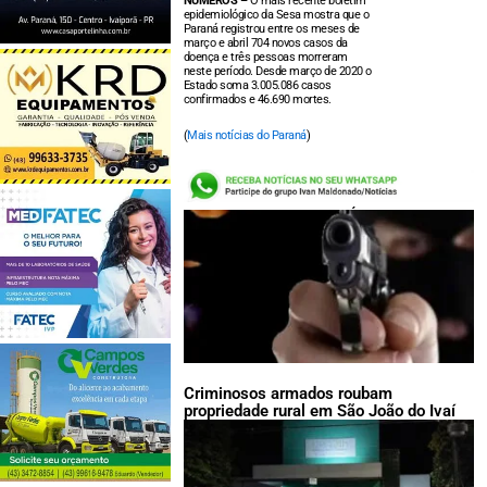
NÚMEROS –
O mais recente boletim
epidemiológico da Sesa mostra que o
Paraná registrou entre os meses de
março e abril 704 novos casos da
doença e três pessoas morreram
neste período. Desde março de 2020 o
Estado soma 3.005.086 casos
confirmados e 46.690 mortes.
(
Mais notícias do Paraná
)
LEIA TAMBÉM:
Criminosos armados roubam
propriedade rural em São João do Ivaí