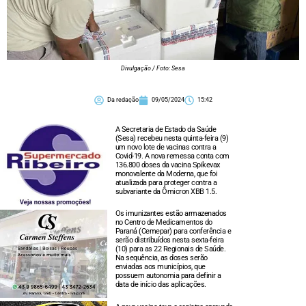
Divulgação / Foto: Sesa
Da redação
09/05/2024
15:42
A Secretaria de Estado da Saúde
(Sesa) recebeu nesta quinta-feira (9)
um novo lote de vacinas contra a
Covid-19. A nova remessa conta com
136.800 doses da vacina Spikevax
monovalente da Moderna, que foi
atualizada para proteger contra a
subvariante da Ômicron XBB 1.5.
Os imunizantes estão armazenados
no Centro de Medicamentos do
Paraná (Cemepar) para conferência e
serão distribuídos nesta sexta-feira
(10) para as 22 Regionais de Saúde.
Na sequência, as doses serão
enviadas aos municípios, que
possuem autonomia para definir a
data de início das aplicações.