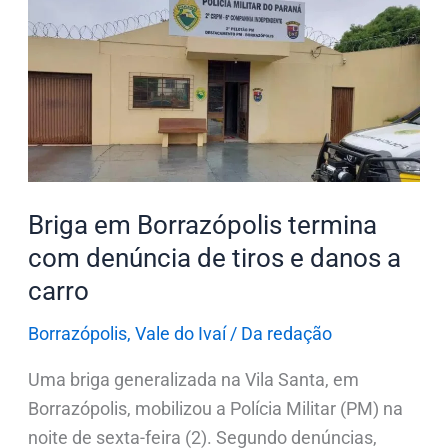
em
Borrazópolis
termina
com
denúncia
de
tiros
e
Briga em Borrazópolis termina
danos
com denúncia de tiros e danos a
a
carro
carro
Borrazópolis
,
Vale do Ivaí
/
Da redação
Uma briga generalizada na Vila Santa, em
Borrazópolis, mobilizou a Polícia Militar (PM) na
noite de sexta-feira (2). Segundo denúncias,