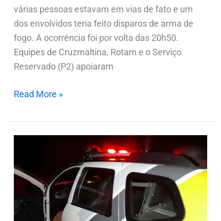
várias pessoas estavam em vias de fato e um
dos envolvidos teria feito disparos de arma de
fogo. A ocorrência foi por volta das 20h50.
Equipes de Cruzmaltina, Rotam e o Serviço
Reservado (P2) apoiaram
Read More »
PM
faz
buscas
após
moradora
relatar