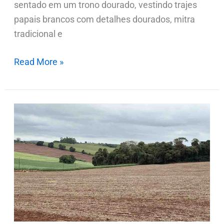
sentado em um trono dourado, vestindo trajes
papais brancos com detalhes dourados, mitra
tradicional e
Read More »
Área
plantada
com
trigo
perde
espaço
na
região