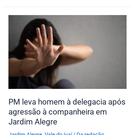
PM
leva
homem
à
delegacia
após
agressão
à
companheira
em
PM leva homem à delegacia após
Jardim
agressão à companheira em
Alegre
Jardim Alegre
Jardim Alegre
,
Vale do Ivaí
/
Da redação