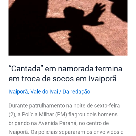
namorada
termina
em
troca
de
socos
em
Ivaiporã
“Cantada” em namorada termina
em troca de socos em Ivaiporã
Ivaiporã
,
Vale do Ivaí
/
Da redação
Durante patrulhamento na noite de sexta-feira
(2), a Polícia Militar (PM) flagrou dois homens
brigando na Avenida Paraná, no centro de
Ivaiporã. Os policiais separaram os envolvidos e