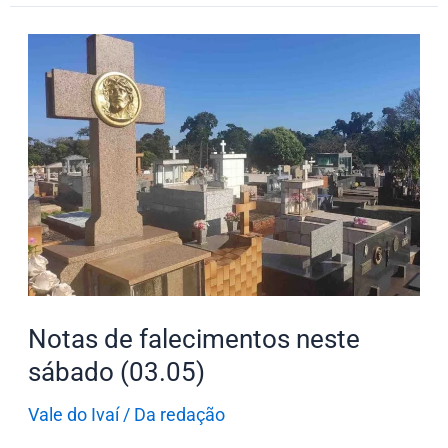
Notas
de
falecimentos
neste
sábado
(03.05)
Notas de falecimentos neste
sábado (03.05)
Vale do Ivaí
/
Da redação