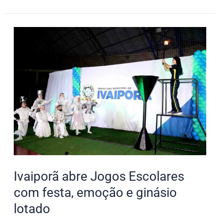
Ivaiporã
abre
Jogos
Escolares
com
festa,
emoção
e
ginásio
lotado
Ivaiporã abre Jogos Escolares
com festa, emoção e ginásio
lotado