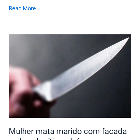
Read More »
Mulher
mata
marido
com
facada
e
alega
legítima
defesa
em
Sabáudia
Mulher mata marido com facada