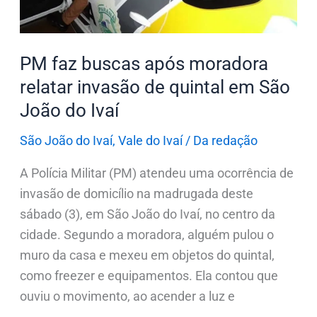
invasão
de
quintal
PM faz buscas após moradora
em
relatar invasão de quintal em São
São
João do Ivaí
João
do
São João do Ivaí
,
Vale do Ivaí
/
Da redação
Ivaí
A Polícia Militar (PM) atendeu uma ocorrência de
invasão de domicílio na madrugada deste
sábado (3), em São João do Ivaí, no centro da
cidade. Segundo a moradora, alguém pulou o
muro da casa e mexeu em objetos do quintal,
como freezer e equipamentos. Ela contou que
ouviu o movimento, ao acender a luz e