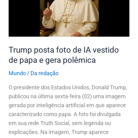
IA
vestido
de
papa
e
gera
Trump posta foto de IA vestido
polêmica
de papa e gera polêmica
Mundo
/
Da redação
O presidente dos Estados Unidos, Donald Trump,
publicou na última sexta-feira (02) uma imagem
gerada por inteligência artificial em que aparece
caracterizado como papa. A foto foi divulgada
em sua rede Truth Social, sem legenda ou
explicações. Na imagem, Trump aparece