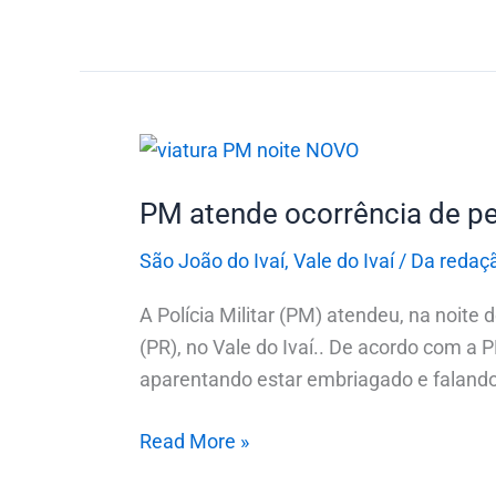
PM
atende
PM atende ocorrência de p
ocorrência
de
São João do Ivaí
,
Vale do Ivaí
/
Da redaç
perturbação
do
A Polícia Militar (PM) atendeu, na noite
sossego
(PR), no Vale do Ivaí.. De acordo com a
em
aparentando estar embriagado e faland
São
João
Read More »
do