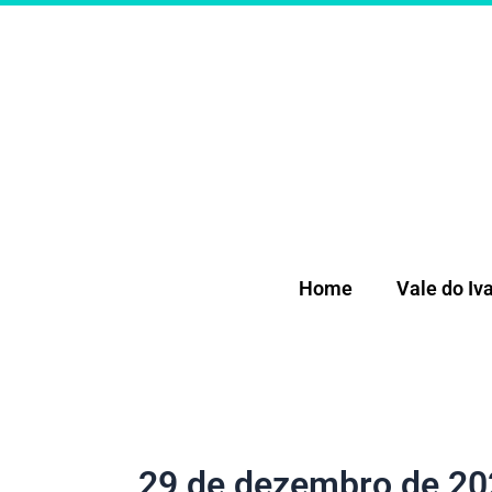
Ir
para
o
conteúdo
Home
Vale do Iva
29 de dezembro de 20