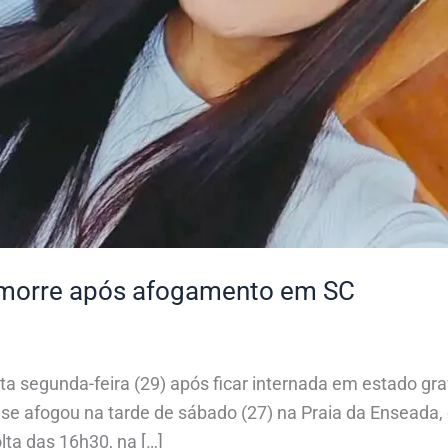
 morre após afogamento em SC
 segunda-feira (29) após ficar internada em estado g
o se afogou na tarde de sábado (27) na Praia da Enseada, 
lta das 16h30, na […]