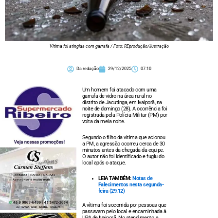
Vitima foi atingida com garrafa / Foto: REprodução/Ilustração
Da redação
29/12/2025
07:10
Um homem foi atacado com uma
garrafa de vidro na área rural no
distrito de Jacutinga, em Ivaiporã, na
noite de domingo (28). A ocorrência foi
registrada pela Polícia Militar (PM) por
volta da meia noite.
Segundo o filho da vítima que acionou
a PM, a agressão ocorreu cerca de 30
minutos antes da chegada da equipe.
O autor não foi identificado e fugiu do
local após o ataque.
LEIA TAMBÉM:
Notas de
Falecimentos nesta segunda-
feira (29.12)
A vítima foi socorrida por pessoas que
passavam pelo local e encaminhada à
UPA de Ivaiporã. No atendimento, a