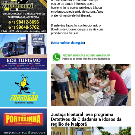
equipe de saúde informou que o
homem tinha cortes próximos à boca
e no braço, precisando de sutura. Após
o atendimento ele foi liberado.
Diante dos fatos foi confeccionado o
Boletim de Ocorrência para as devidas
providências futuras.
(
Mais notícias da região
)
LEIA TAMBÉM:
Justiça Eleitoral leva programa
Detetives da Cidadania a idosos da
região de Ivaiporã