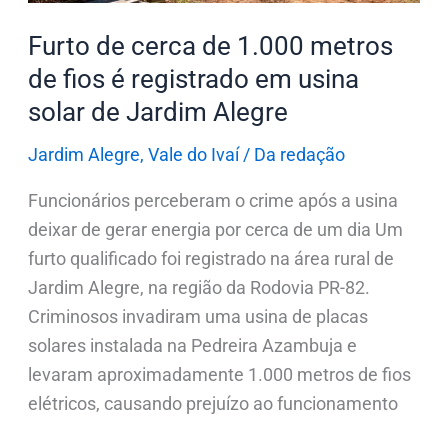
é
Furto de cerca de 1.000 metros
registrado
de fios é registrado em usina
em
solar de Jardim Alegre
usina
solar
Jardim Alegre
,
Vale do Ivaí
/
Da redação
de
Funcionários perceberam o crime após a usina
Jardim
deixar de gerar energia por cerca de um dia Um
Alegre
furto qualificado foi registrado na área rural de
Jardim Alegre, na região da Rodovia PR-82.
Criminosos invadiram uma usina de placas
solares instalada na Pedreira Azambuja e
levaram aproximadamente 1.000 metros de fios
elétricos, causando prejuízo ao funcionamento