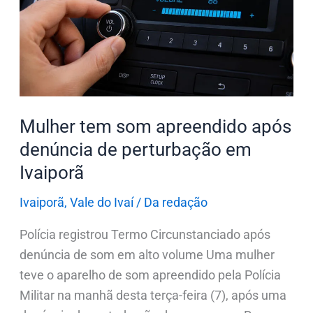
apreendido
após
denúncia
de
perturbação
em
Mulher tem som apreendido após
Ivaiporã
denúncia de perturbação em
Ivaiporã
Ivaiporã
,
Vale do Ivaí
/
Da redação
Polícia registrou Termo Circunstanciado após
denúncia de som em alto volume Uma mulher
teve o aparelho de som apreendido pela Polícia
Militar na manhã desta terça-feira (7), após uma