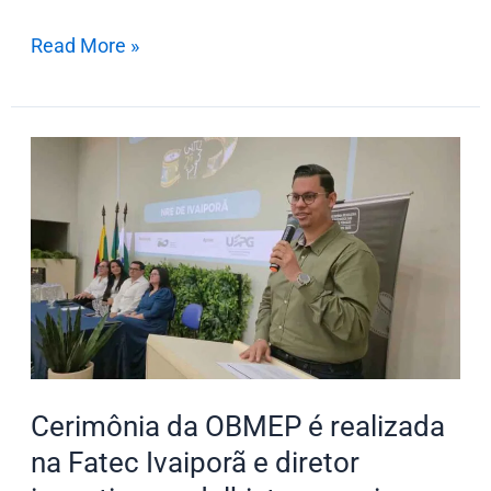
Read More »
Cerimônia
da
OBMEP
é
realizada
na
Fatec
Ivaiporã
e
Cerimônia da OBMEP é realizada
diretor
na Fatec Ivaiporã e diretor
incentiva