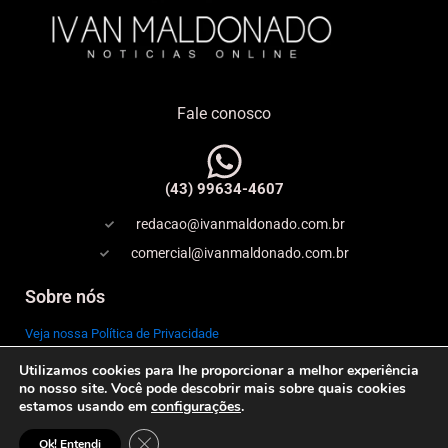
Fale conosco
(43) 99634-4607
redacao@ivanmaldonado.com.br
comercial@ivanmaldonado.com.br
Sobre nós
Veja nossa Política de Privacidade
Utilizamos cookies para lhe proporcionar a melhor experiência
Copyright
no nosso site. Você pode descobrir mais sobre quais cookies
estamos usando em
configurações
.
Expediente
© 2026 IVAN MALDONADO – NOTÍCIAS ONLINE–
Close GDPR Cookie Banner
Ok! Entendi