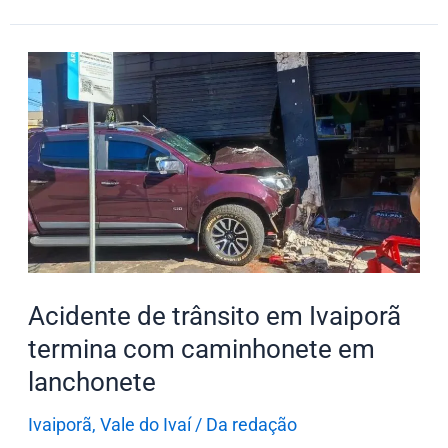
Acidente
de
trânsito
em
Ivaiporã
termina
com
caminhonete
em
Acidente de trânsito em Ivaiporã
lanchonete
termina com caminhonete em
lanchonete
Ivaiporã
,
Vale do Ivaí
/
Da redação