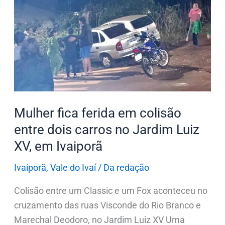
fica
ferida
em
colisão
entre
dois
carros
no
Mulher fica ferida em colisão
Jardim
entre dois carros no Jardim Luiz
Luiz
XV, em Ivaiporã
XV,
em
Ivaiporã
,
Vale do Ivaí
/
Da redação
Ivaiporã
Colisão entre um Classic e um Fox aconteceu no
cruzamento das ruas Visconde do Rio Branco e
Marechal Deodoro, no Jardim Luiz XV Uma