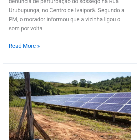
denúncia de perturbação do sossego na Rua
Urubupunga, no Centro de Ivaiporã. Segundo a
PM, o morador informou que a vizinha ligou o
som por volta
Read More »
Furto
de
cerca
de
1.000
metros
de
fios