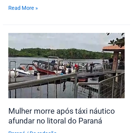
Read More »
Mulher
morre
após
táxi
náutico
afundar
no
litoral
do
Mulher morre após táxi náutico
Paraná
afundar no litoral do Paraná