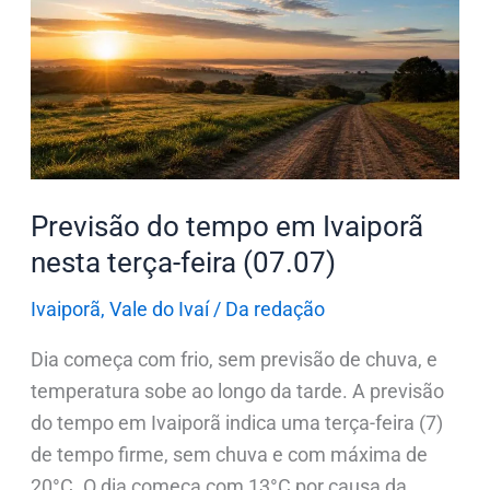
tempo
em
Ivaiporã
nesta
terça-
feira
(07.07)
Previsão do tempo em Ivaiporã
nesta terça-feira (07.07)
Ivaiporã
,
Vale do Ivaí
/
Da redação
Dia começa com frio, sem previsão de chuva, e
temperatura sobe ao longo da tarde. A previsão
do tempo em Ivaiporã indica uma terça-feira (7)
de tempo firme, sem chuva e com máxima de
20°C. O dia começa com 13°C por causa da