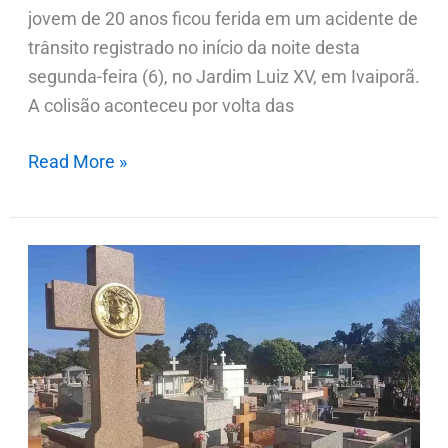
jovem de 20 anos ficou ferida em um acidente de
trânsito registrado no início da noite desta
segunda-feira (6), no Jardim Luiz XV, em Ivaiporã.
A colisão aconteceu por volta das
Read More »
Notas
de
Falecimentos
desta
terça-
feira
(07.07);