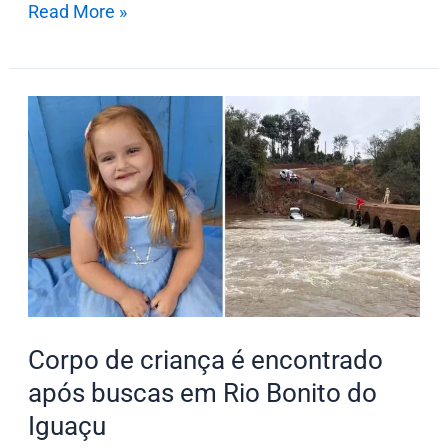
Read More »
Corpo
de
criança
é
encontrado
após
buscas
em
Rio
Corpo de criança é encontrado
Bonito
após buscas em Rio Bonito do
do
Iguaçu
Iguaçu