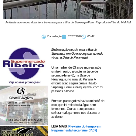
Acidente aconteceu durante a travessia para a Ilha do Superagui/Foto: Reprodução/Ilha do Mel FM
Da redação
07/07/2026
05:47
Embarcação seguia para a Ilha do
Superagui, em Guaraqueçaba, quando
virou na Baía de Paranaguá
Uma mulher de 63 anos morreu após
um táxi náutico afundar na tarde de
segunda-feira (6), na Baía de
Paranaguá, no litoral do Paraná. A
embarcação seguia para a Ilha do
Superagui, em Guaraqueçaba, com 19
pessoas a bordo.
Entre os passageiros havia um bebê de
colo, que foi retirado da água sem
ferimentos. Outras sete pessoas
sofreram afogamento leve durante o
acidente.
LEIA MAIS:
Previsão do tempo em
Ivaiporã nesta terça-feira (07.07)