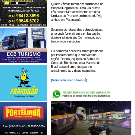
Quatro vítimas foram encaminhadas ao
Hospital Regional do Litoral. As outras
três receberam atendimento em uma
Unidade de Pronto Atendimento (UPA),
ambos em Paranaguá.
Segundo os relatos dos sobreviventes,
uma onda forte atingiu a embarcação
durante a travessia. Com o impacto, o
barco virou e afundou.
Os primeiros socorros foram prestados
por trabalhadores que atuavam na
região. Depois, equipes do Samu, do
Corpo de Bombeiros e da Marinha do
Brasil assumiram o resgate e o
atendimento às vítimas na marina.
(
Mais notícias do Paraná
)
LEIA TAMBÉM: