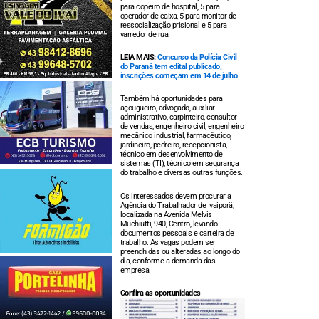
para copeiro de hospital, 5 para
operador de caixa, 5 para monitor de
ressocialização prisional e 5 para
varredor de rua.
LEIA MAIS:
Concurso da Polícia Civil
do Paraná tem edital publicado;
inscrições começam em 14 de julho
Também há oportunidades para
açougueiro, advogado, auxiliar
administrativo, carpinteiro, consultor
de vendas, engenheiro civil, engenheiro
mecânico industrial, farmacêutico,
jardineiro, pedreiro, recepcionista,
técnico em desenvolvimento de
sistemas (TI), técnico em segurança
do trabalho e diversas outras funções.
Os interessados devem procurar a
Agência do Trabalhador de Ivaiporã,
localizada na Avenida Melvis
Muchiutti, 940, Centro, levando
documentos pessoais e carteira de
trabalho. As vagas podem ser
preenchidas ou alteradas ao longo do
dia, conforme a demanda das
empresa.
Confira as oportunidades