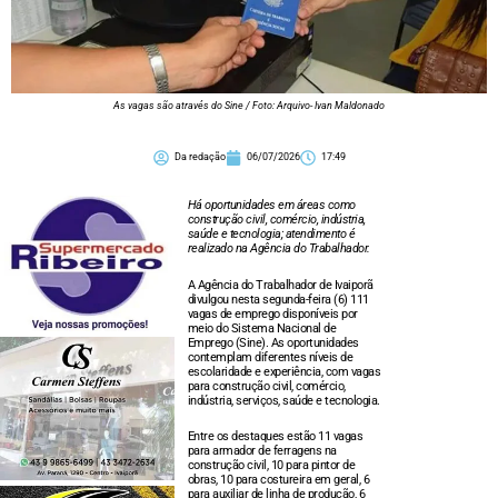
As vagas são através do Sine / Foto: Arquivo- Ivan Maldonado
Da redação
06/07/2026
17:49
Há oportunidades em áreas como
construção civil, comércio, indústria,
saúde e tecnologia; atendimento é
realizado na Agência do Trabalhador.
A Agência do Trabalhador de Ivaiporã
divulgou nesta segunda-feira (6) 111
vagas de emprego disponíveis por
meio do Sistema Nacional de
Emprego (Sine). As oportunidades
contemplam diferentes níveis de
escolaridade e experiência, com vagas
para construção civil, comércio,
indústria, serviços, saúde e tecnologia.
Entre os destaques estão 11 vagas
para armador de ferragens na
construção civil, 10 para pintor de
obras, 10 para costureira em geral, 6
para auxiliar de linha de produção, 6