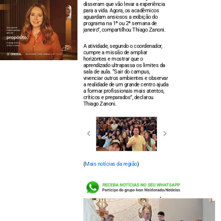
disseram que vão levar a experiência
para a vida. Agora, os acadêmicos
aguardam ansiosos a exibição do
programa na 1ª ou 2ª semana de
janeiro”, compartilhou Thiago Zanoni.
A atividade, segundo o coordenador,
cumpre a missão de ampliar
horizontes e mostrar que o
aprendizado ultrapassa os limites da
sala de aula. “Sair do campus,
vivenciar outros ambientes e observar
a realidade de um grande centro ajuda
a formar profissionais mais atentos,
críticos e preparados”, declarou
Thiago Zanoni.
(
Mais notícias da região
)
LEIA TAMBÉM: