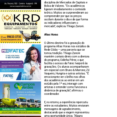
disciplina de Mercados de Capitais e
Bolsa de Valores. “Os acadêmicos
ligaram imediatamente o conteúdo
teórico. Muitos se surpreenderam ao
compreender por que os preços
oscilam durante o dia e de que forma
os indicadores influenciam o
mercado”, explicou Thiago Zanoni.
Altas Horas
O último destino foi a gravação do
programa Altas Horas nos estúdios da
Rede Globo – uma parceria que se
tornou tradição. Thiago Zanoni
mantém contato direto com a diretora
do programa, Cidinha Pérez, o que
facilita o acesso da Fatec Ivaiporã às
gravações. Os alunos acompanharam
um especial com Bruno & Marrone, Zé
Vaqueiro, Hungria e outros artistas. “É
emocionante ver o brilho nos olhos
dos acadêmicos ao entrar em um
estúdio pela 1ª vez, interagir com
artistas e entender como funciona a
dinâmica de gravação”, afirmou o
coordenador.
E, no retorno, a experiência repercutiu
entre os estudantes. Muitos enviaram
mensagens de agradecimento,
destacando que a viagem representou
uma oportunidade única. “Alguns