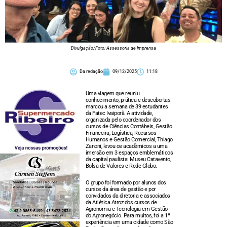
Divulgação/Foto: Assessoria de Imprensa
Da redação
09/12/2025
11:18
Uma viagem que reuniu
conhecimento, prática e descobertas
marcou a semana de 39 estudantes
da Fatec Ivaiporã. A atividade,
organizada pelo coordenador dos
cursos de Ciências Contábeis, Gestão
Financeira, Logística, Recursos
Humanos e Gestão Comercial, Thiago
Zanoni, levou os acadêmicos a uma
imersão em 3 espaços emblemáticos
da capital paulista: Museu Catavento,
Bolsa de Valores e Rede Globo.
O grupo foi formado por alunos dos
cursos da área de gestão e por
convidados da diretoria e associados
da Atlética Atroz dos cursos de
Agronomia e Tecnologia em Gestão
do Agronegócio. Para muitos, foi a 1ª
experiência em uma cidade como São