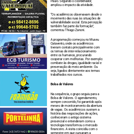
Paulo. Segundo o coordenador,
ampliou o impacto da atividade.
“Os acadêmicos observavam desde o
movimento das ruas às situações de
vulnerabilidade social. Esta percepção
também faz parte da formação”,
comentou Thiago Zanoni.
A programação começou no Museu
Catavento, onde os acadêmicos
tiveram contato principalmente com
os temas de inter-relacionamento
entre os humanos, procurando
cooperar com melhorias. Por exemplo:
combate às drogas, igualdade racial e
preservação do meio ambiente. Ou
seja, ligados diretamente aos temas
trabalhados nos cursos.
Bolsa de Valores
Na sequência, o grupo seguiu para a
Bolsa de Valores. O agendamento,
sempre concorrido, foi garantido após
meses de monitoramento da abertura
de vagas. Os acadêmicos ouviram a
história das negociações de ações,
conheceram o antigo sistema
presencial e entenderam como a
tecnologia transformou o mercado
financeiro. A visita coincidiu com o
semestre em que cursaram a