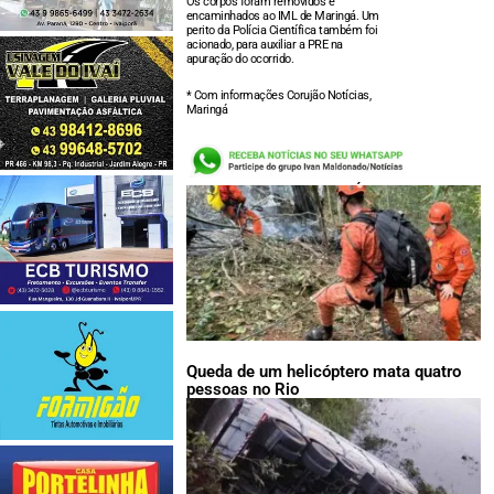
Os corpos foram removidos e
encaminhados ao IML de Maringá. Um
perito da Polícia Científica também foi
acionado, para auxiliar a PRE na
apuração do ocorrido.
* Com informações Corujão Notícias,
Maringá
LEIA TAMBÉM:
Queda de um helicóptero mata quatro
pessoas no Rio