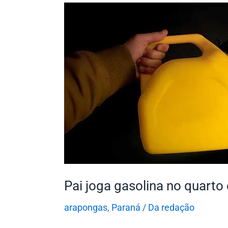
Pai
joga
gasolina
no
quarto
da
filha
após
briga
em
Arapongas
Pai joga gasolina no quarto
arapongas
,
Paraná
/
Da redação