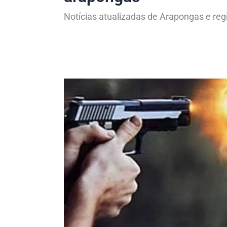
Notícias atualizadas de Arapongas e reg
Assaltantes
se
passam
por
policiais
e
atiram
contra
ônibus
em