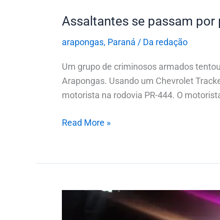
Arapongas
Assaltantes se passam por 
arapongas
,
Paraná
/
Da redação
Um grupo de criminosos armados tentou 
Arapongas. Usando um Chevrolet Tracker
motorista na rodovia PR-444. O motorista
Read More »
No
Paraná,