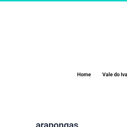
Ir
para
o
conteúdo
Home
Vale do Iva
arapongas