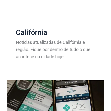
b
t
u
s
o
e
b
a
o
r
e
p
k
p
-
f
Califórnia
Notícias atualizadas de Califórnia e
região. Fique por dentro de tudo o que
acontece na cidade hoje.
Idoso
de
Califórnia
perde