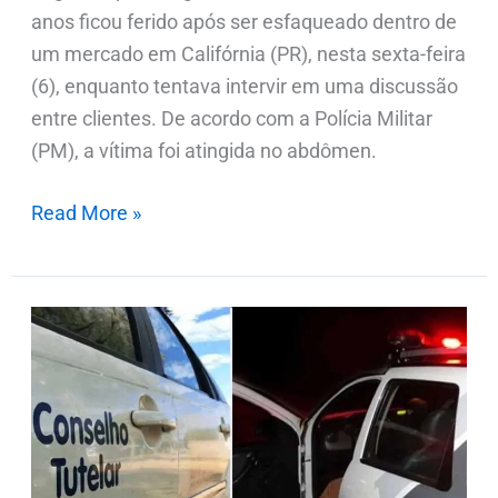
anos ficou ferido após ser esfaqueado dentro de
um mercado em Califórnia (PR), nesta sexta-feira
(6), enquanto tentava intervir em uma discussão
entre clientes. De acordo com a Polícia Militar
(PM), a vítima foi atingida no abdômen.
Read More »
Mulher
é
autuada
após
confusão
com