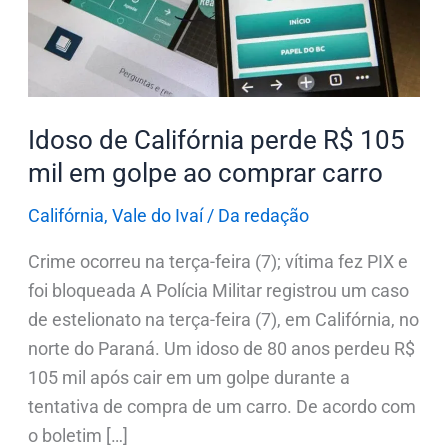
R$
105
mil
em
golpe
Idoso de Califórnia perde R$ 105
ao
mil em golpe ao comprar carro
comprar
carro
Califórnia
,
Vale do Ivaí
/
Da redação
Crime ocorreu na terça-feira (7); vítima fez PIX e
foi bloqueada A Polícia Militar registrou um caso
de estelionato na terça-feira (7), em Califórnia, no
norte do Paraná. Um idoso de 80 anos perdeu R$
105 mil após cair em um golpe durante a
tentativa de compra de um carro. De acordo com
o boletim […]