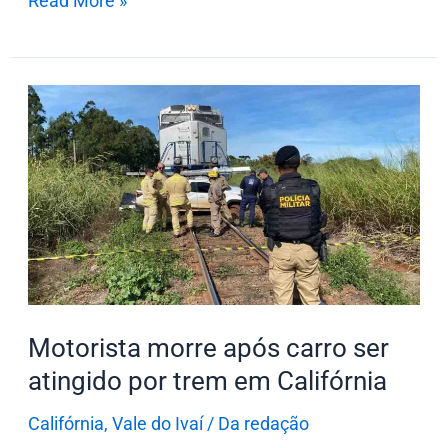
Read More »
Motorista
morre
após
carro
ser
atingido
por
trem
em
Motorista morre após carro ser
Califórnia
atingido por trem em Califórnia
Califórnia
,
Vale do Ivaí
/
Da redação