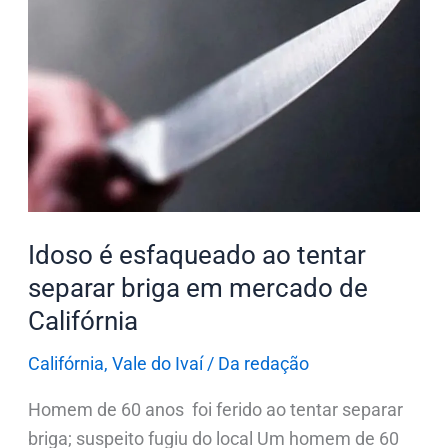
Idoso
é
esfaqueado
ao
tentar
separar
briga
em
mercado
Idoso é esfaqueado ao tentar
de
separar briga em mercado de
Califórnia
Califórnia
Califórnia
,
Vale do Ivaí
/
Da redação
Homem de 60 anos foi ferido ao tentar separar
briga; suspeito fugiu do local Um homem de 60