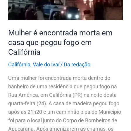
casa
que
pegou
fogo
Mulher é encontrada morta em
em
casa que pegou fogo em
Califórnia
Califórnia
Califórnia
,
Vale do Ivaí
/
Da redação
Uma mulher foi encontrada morta dentro do
banheiro de uma residência que pegou fogo na
Rua América, em Califórnia (PR) na noite desta
quarta-feira (24). A casa de madeira pegou fogo
após as 21h20 e um caminhão pipa do Município
foi para o local junto do Corpo de Bombeiros de
Apucarana. Após amenizarem as chamas, os