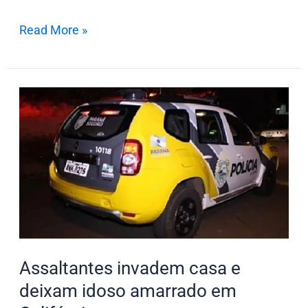
Read More »
Assaltantes
invadem
casa
e
deixam
idoso
amarrado
em
Califórnia
Assaltantes invadem casa e
deixam idoso amarrado em