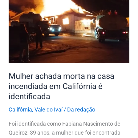
na
casa
incendiada
em
Califórnia
é
identificada
Mulher achada morta na casa
incendiada em Califórnia é
identificada
Califórnia
,
Vale do Ivaí
/
Da redação
Foi identificada como Fabiana Nascimento de
Queiroz, 39 anos, a mulher que foi encontrada