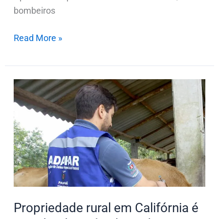
bombeiros
Read More »
Propriedade
rural
em
Califórnia
é
interditada
após
abate
de
Propriedade rural em Califórnia é
50