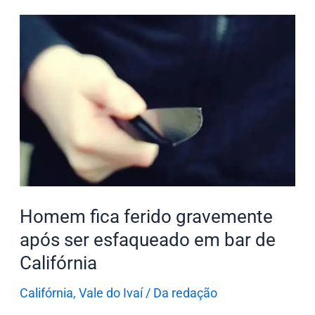
Homem
fica
ferido
gravemente
após
ser
esfaqueado
em
bar
de
Homem fica ferido gravemente
Califórnia
após ser esfaqueado em bar de
Califórnia
Califórnia
,
Vale do Ivaí
/
Da redação