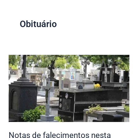
Obituário
Notas
de
falecimentos
nesta
quarta-
feira
(22.11)
Notas de falecimentos nesta