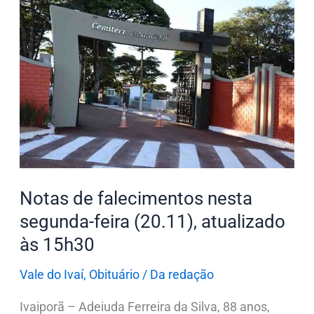
de
falecimentos
nesta
segunda-
feira
(20.11),
atualizado
às
15h30
Notas de falecimentos nesta
segunda-feira (20.11), atualizado
às 15h30
Vale do Ivaí
,
Obituário
/
Da redação
Ivaiporã – Adeiuda Ferreira da Silva, 88 anos,