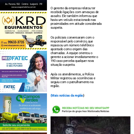
O gerente da empresa relatou ter
recebido ligações com ameaças de
assalto. Ele também informou que
havia um veículo estacionado nas
proximidades em atitude considerada
suspeita.
Os policiais conversaram com o
responsável pelo comércio, que
repassou um número telefônico
apontado como origem das
chamadas. A equipe orientou o
gerente a acionar imediatamente o
190 caso perceba qualquer nova
situação suspeita.
Após os atendimentos, a Polícia
Militar registrou as ocorrências e
seguiu com o patrulhamento na
região.
(
Mais notícias da região
)
LEIA TAMBÉM: