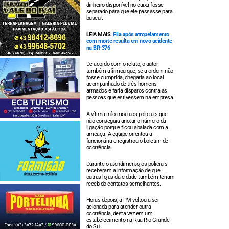
dinheiro disponível no caixa fosse
separado para que ele passasse para
buscar.
LEIA MAIS:
Fila após atropelamento
com morte resulta em novo acidente
na BR-376
De acordo com o relato, o autor
também afirmou que, se a ordem não
fosse cumprida, chegaria ao local
acompanhado de três homens
armados e faria disparos contra as
pessoas que estivessem na empresa.
A vítima informou aos policiais que
não conseguiu anotar o número da
ligação porque ficou abalada com a
ameaça. A equipe orientou a
funcionária e registrou o boletim de
ocorrência.
Durante o atendimento, os policiais
receberam a informação de que
outras lojas da cidade também teriam
recebido contatos semelhantes.
Horas depois, a PM voltou a ser
acionada para atender outra
ocorrência, desta vez em um
estabelecimento na Rua Rio Grande
do Sul.