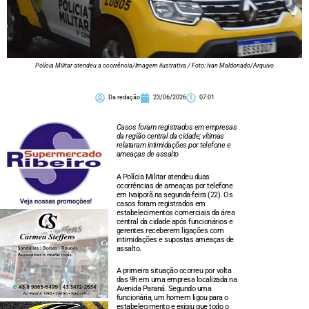
Polícia Militar atendeu a ocorrência/Imagem ilustrativa / Foto: Ivan Maldonado/Arquivo
Da redação
23/06/2026
07:01
Casos foram registrados em empresas
da região central da cidade; vítimas
relataram intimidações por telefone e
ameaças de assalto
A Polícia Militar atendeu duas
ocorrências de ameaças por telefone
em Ivaiporã na segunda-feira (22). Os
casos foram registrados em
estabelecimentos comerciais da área
central da cidade após funcionários e
gerentes receberem ligações com
intimidações e supostas ameaças de
assalto.
A primeira situação ocorreu por volta
das 9h em uma empresa localizada na
Avenida Paraná. Segundo uma
funcionária, um homem ligou para o
estabelecimento e exigiu que todo o