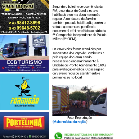
Segundo o boletim de ocorrência da
PM, o condutor do Corolla estava
habilitado e com a documentação
regular. A condutora da Saveiro
também possuía habilitação, porém o
veículo apresentava pendência
documental e foi recolhido ao pátio da
6ª Companhia Independente da Polícia
Militar (6ª CIPM).
Os envolvidos foram atendidos por
socorristas do Corpo de Bombeiros e
pela equipe do Samu, sendo
necessário o encaminhamento à
Unidade de Pronto Atendimento (UPA)
para avaliação médica. O passageiro
da Saveiro recusou atendimento e
permaneceu no local.
Foto: Reprodução
(
Mais notícias d
a r
egião
)