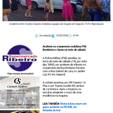
Acidente entre Corolla e Saveiro mobilizou equipes de resgate em Ivaiporã / FoTo: Reprodução
Da redação
15/02/2026
07:44
Acidente no cruzamento mobilizou PM,
Bombeiros e Samu na noite de sábado.
A Polícia Militar (PM) atendeu, no
início da noite de sábado (14), por volta
das 18h50, um acidente de trânsito no
cruzamento da Rua Emiliano Perneta
com a Rua Gabriel de Lara, no Jardim
Luiz XV em Ivaiporã.
A colisão envolveu um VW Saveiro 1.6
Plus e um Toyota Corolla XEI, ambos
de cor branca. Após o impacto, os
veículos atingiram o muro de uma
residência na esquina.
LEIA TAMBÉM:
Motociclista morre em
grave acidente na PR-848, em
Ariranha do Ivaí