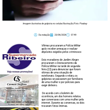
Imagem ilustrativa de golpista no celular/Ilustração/Foto: Pixabay
Da redação
23/06/2026
07:49
Vítimas procuraram a Polícia Militar
após receber ameaças e realizar
depósitos exigidos pelos criminosos
Dois moradores de Jardim Alegre
procuraram o Destacamento da
Polícia Militar na tarde de segunda-
feira (22) para denunciar que foram
vítimas de uma situação de
estelionato. Segundo o relato, os
golpistas se passaram por familiares
de uma mulher e por policiais para
exigir dinheiro.
De acordo com o boletim de
ocorrência, um dos homens relatou
que conversava com uma mulher pela
internet. Durante as conversas, os dois
trocaram fotos íntimas.