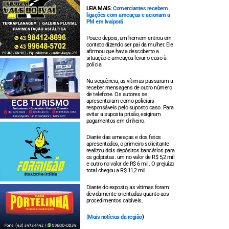
LEIA MAIS
: Comerciantes recebem
ligações com ameaças e acionam a
PM em Ivaiporã
Pouco depois, um homem entrou em
contato dizendo ser pai da mulher. Ele
afirmou que havia descoberto a
situação e ameaçou levar o caso à
polícia.
Na sequência, as vítimas passaram a
receber mensagens de outro número
de telefone. Os autores se
apresentaram como policiais
responsáveis pelo suposto caso. Para
evitar a suposta prisão, exigiram
pagamentos em dinheiro.
Diante das ameaças e dos fatos
apresentados, o primeiro solicitante
realizou dois depósitos bancários para
os golpistas: um no valor de R$ 5,2 mil
e outro no valor de R$ 6 mil. O prejuízo
total chegou a R$ 11,2 mil.
Diante do exposto, as vítimas foram
devidamente orientadas quanto aos
procedimentos cabíveis.
(
Mais notícias da região
)