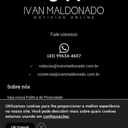
Fale conosco
(43) 99634-4607
redacao@ivanmaldonado.com.br
comercial@ivanmaldonado.com.br
Sobre nós
Veja nossa Política de Privacidade
Utilizamos cookies para lhe proporcionar a melhor experiência
Copyright
no nosso site. Você pode descobrir mais sobre quais cookies
estamos usando em
configurações
.
Expediente
Close GDPR Cookie Banner
© 2026 IVAN MALDONADO – NOTÍCIAS ONLINE– Todos os
Ok! Entendi