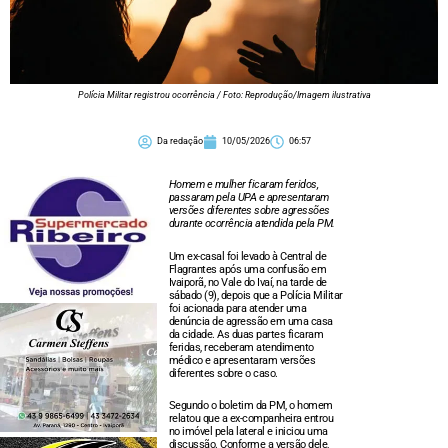
Polícia Militar registrou ocorrência / Foto: Reprodução/Imagem ilustrativa
Da redação
10/05/2026
06:57
Homem e mulher ficaram feridos,
passaram pela UPA e apresentaram
versões diferentes sobre agressões
durante ocorrência atendida pela PM.
Um ex-casal foi levado à Central de
Flagrantes após uma confusão em
Ivaiporã, no Vale do Ivaí, na tarde de
sábado (9), depois que a Polícia Militar
foi acionada para atender uma
denúncia de agressão em uma casa
da cidade. As duas partes ficaram
feridas, receberam atendimento
médico e apresentaram versões
diferentes sobre o caso.
Segundo o boletim da PM, o homem
relatou que a ex-companheira entrou
no imóvel pela lateral e iniciou uma
discussão. Conforme a versão dele,