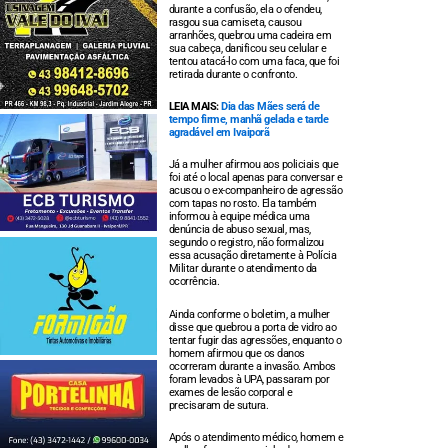
durante a confusão, ela o ofendeu,
rasgou sua camiseta, causou
arranhões, quebrou uma cadeira em
sua cabeça, danificou seu celular e
tentou atacá-lo com uma faca, que foi
retirada durante o confronto.
LEIA MAIS:
Dia das Mães será de
tempo firme, manhã gelada e tarde
agradável em Ivaiporã
Já a mulher afirmou aos policiais que
foi até o local apenas para conversar e
acusou o ex-companheiro de agressão
com tapas no rosto. Ela também
informou à equipe médica uma
denúncia de abuso sexual, mas,
segundo o registro, não formalizou
essa acusação diretamente à Polícia
Militar durante o atendimento da
ocorrência.
Ainda conforme o boletim, a mulher
disse que quebrou a porta de vidro ao
tentar fugir das agressões, enquanto o
homem afirmou que os danos
ocorreram durante a invasão. Ambos
foram levados à UPA, passaram por
exames de lesão corporal e
precisaram de sutura.
Após o atendimento médico, homem e