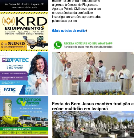
mulher foram encaminhados sem
algemas à Central de Flagrantes.
Agora, a Polícia Civil deve apurar as
circunstâncias da confusão e
investigar as versões apresentadas
pelas duas partes.
(
Mais notícias da região
)
LEIA TAMBÉM:
Festa do Bom Jesus mantém tradição e
reúne multidão em Ivaiporã