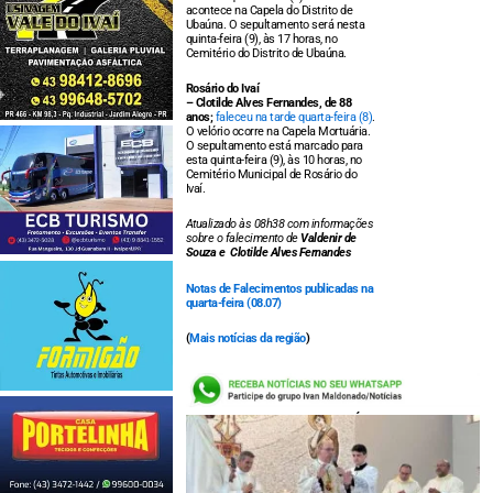
acontece na Capela do Distrito de
Ubaúna. O sepultamento será nesta
quinta-feira (9), às 17 horas, no
Cemitério do Distrito de Ubaúna.
Rosário do Ivaí
–
Clotilde Alves Fernandes, de 88
anos;
faleceu na tarde quarta-feira (8)
.
O velório ocorre na Capela Mortuária.
O sepultamento está marcado para
esta quinta-feira (9), às 10 horas, no
Cemitério Municipal de Rosário do
Ivaí.
Atualizado às 08h38 com informações
sobre o falecimento de
Valdenir de
Souza e
Clotilde Alves Fernandes
Notas de Falecimentos publicadas na
quarta-feira (08.07)
(
Mais notícias da região
)
LEIA TAMBÉM: