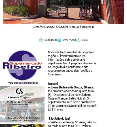
Cemitério Municipal de Ivaiporã / Foto: Ivan Maldonado
Da redação
09/07/2026
06:33
Notas de falecimentos de Ivaiporã e
região. O levantamento reúne
informações sobre velórios e
sepultamentos. A página é atualizada
ao longo do dia, conforme o site
recebe novos dados das famílias e
funerárias.
Ivaiporã
– Joana Barbosa de Souza, 68 anos;
falecimento ocorrido na quarta-feira
(8). O corpo está sendo velado na
Capela Aliança (Salão Nobre). O
sepultamento será nesta quinta-feira
(9) no Cemitério Municipal de Ivaiporã
às 11 horas.
São João do Ivaí
– Valdenir de Souza, 58 anos;
faleceu
na tarde quarta-feira (8). O velório