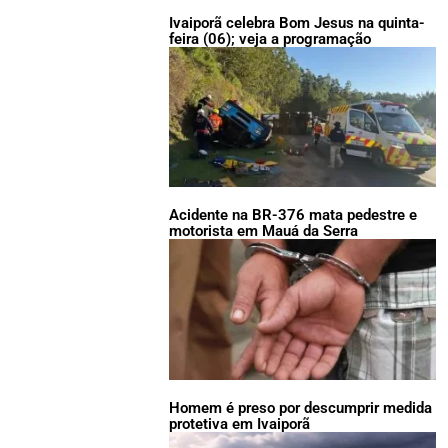
Ivaiporã celebra Bom Jesus na quinta-
feira (06); veja a programação
Acidente na BR-376 mata pedestre e
motorista em Mauá da Serra
Homem é preso por descumprir medida
protetiva em Ivaiporã