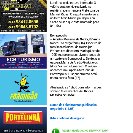
Londrina, onde estava internado. O
velório está sendo realizado na
residência, em frente à Prefeitura de
Manoel Ribas. O sepultamento será
no Cemitério Municipal depois da
Santa Missa que está marcada para
às 16h30.
Borrazópolis
– Alcides Messina de Godoi, 87 anos
,
faleceu na terça-feira (16). Pioneiro de
família tradicional do município.
Embora residisse em Maringá desde
1995, manteve suas raízes e laços de
amizade em Borrazópolis. Ele deixa a
esposa, Maria de Araújo Godoi, e os
filhos Vailson e Emerson. O velório
acontece na Capela Mortuária de
Borrazópolis. O sepultamento será
nesta quarta-feira (17).
Atualizado às 15h30 com informações
sobre o falecimentos de
Alcides
Messina de Godoi
Notas de Falecimentos publicadas
terça-feira (16.06)
(
Mais notícias da região
)