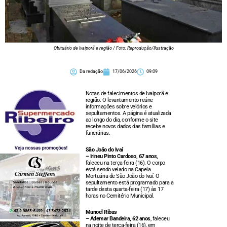
Obituário de Ivaiporã e região / Foto: Reprodução/Ilustração
Da redação
17/06/2026
09:09
Notas de falecimentos de Ivaiporã e
região. O levantamento reúne
informações sobre velórios e
sepultamentos. A página é atualizada
ao longo do dia, conforme o site
recebe novos dados das famílias e
funerárias.
São João do Ivaí
– Irineu Pinto Cardoso, 67 anos,
faleceu na terça-feira (16). O corpo
está sendo velado na Capela
Mortuária de São João do Ivaí. O
sepultamento está programado para a
tarde desta quarta-feira (17) às 17
horas no Cemitério Municipal.
Manoel Ribas
– Ademar Bandeira, 62 anos
, faleceu
na noite de terça-feira (16), em