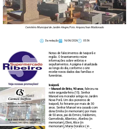
Cemitério Municipal de Jardim Alegre/Foto: Arquivo/Ivan Maldonado
Da redação
16/06/2026
05:56
Notas de falecimentos de Ivaiporã e
região. O levantamento reúne
informações sobre velórios e
sepultamentos. A página é atualizada
ao longo do dia, conforme o site
recebe novos dados das famílias e
funerárias.
Ivaiporã
– Manoel de Brito, 90 anos
, faleceu na
noite segunda-feira (15). Senhor
Manoel era morador antigo no Jardim
Nova Porã. Um dos pioneiros de
Ivaiporã, foi feirante por mais de 30
anos. Senhor Manoel era casado com
dona Emilia (in memoriam) por mais
de 50 anos, pai do Ermiro, Valdomiro,
Carmelindo, Albertino , Alvelino (in
memoriam), Eleni, Alice (in
memoriam), Maria Doralice ( in