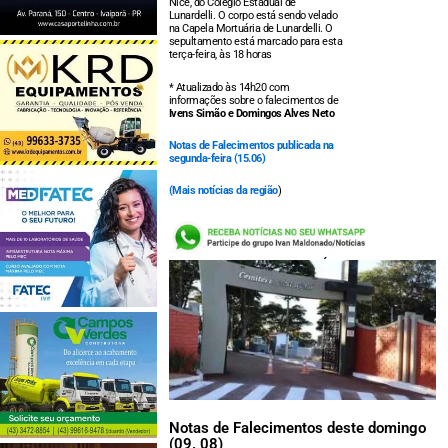
Nice, do Colégio Estadual de
Lunardelli. O corpo está sendo velado
na Capela Mortuária de Lunardelli. O
sepultamento está marcado para esta
terça-feira, às 18 horas
* Atualizado às 14h20 com
informações sobre o falecimentos de
Ivens Simão e Domingos Alves Neto
Notas de Falecimentos publicada na
segunda-feira (15.06)
(
Mais notícias da região
)
LEIA TAMBÉM:
Notas de Falecimentos deste domingo
(09. 08)