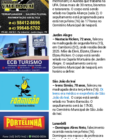
memoriam) e Aulinda que trabalha na
UPA. Deixa mais de 30 netos, bisnetos
e tataraneta. O corpo está sendo
velado na Capela Aliança (sala 2). O
sepultamento está programado para
está terça-feira (16) às 17 horas no
Cemitério Municipal de Ivaiporã.
Jardim Alegre
– Nastacia Ricken, 72 anos,
faleceu
na madrugada de segunda-feira (15),
em Camboriú (SC), onde residia desde
2025. Mãe da Eleni, Elizete, Eliane e
Elizeu Ricken. O corpo está sendo
velado na Capela Mortuária de Jardim
Alegre. O sepultamento será no
Cemitério Municipal de Ivaiporã, em
horário a definir.
São João do Ivaí
– Ivens Simão, 78 anos,
faleceu na
madrugada desta terça-feira (16).
Dr.
Ivens era médico e ex-prefeito de São
João do Ivaí
. O corpo está sendo
velado no Teatro Barracão. O
sepultamento será às 17h30,
no Cemitério Municipal de São João
do Ivaí.
Lunardelli
– Domingos Alves Neto,
falecimento
ocorrido nesta terça-feira (16).
Domingos era esposo da professora