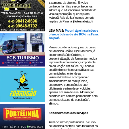
tratamento da doença. Envolve
conhecer famílias e reconhecer os
fatores que influenciam a qualidade de
vida da população, quer seja em
Ivaiporã, Vale do Ivaí ou nas demais
regiões do Paraná.
(fotos abaixo)
LEIA MAIS:
Prouni abre inscrições e
oferece bolsas de até 100% na Fatec
Ivaiporã
Para o coordenador-adjunto do curso
de Medicina, João Felipe Marques, é
doutor em Saúde Coletiva, a
descentralização da formação médica
representa uma mudança importante
na educação em saúde. “Quando o
acadêmico conhece a realidade das
comunidades, entende as
vulnerabilidades e acompanha o
funcionamento da rede pública,
desenvolve competências que
dificilmente seriam desenvolvidas
apenas em sala de aula. A formação
acontece em contato permanente com
as necessidades da população”,
afirmou.
Fortalecimento dos serviços
Além de formar profissionais, o curso
de Medicina contribui para fortalecer os