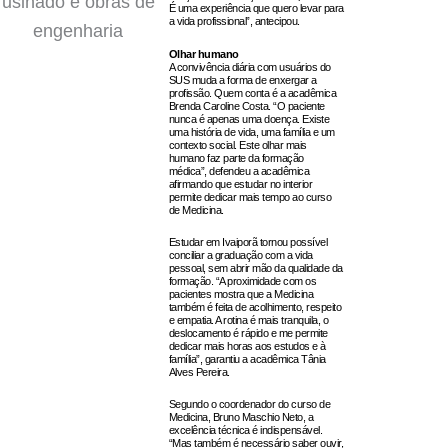
É uma experiência que quero levar para
a vida profissional”, antecipou.
Olhar humano
A convivência diária com usuários do
SUS muda a forma de enxergar a
profissão. Quem conta é a acadêmica
Brenda Caroline Costa. “O paciente
nunca é apenas uma doença. Existe
uma história de vida, uma família e um
contexto social. Este olhar mais
humano faz parte da formação
médica”, defendeu a acadêmica
afirmando que estudar no interior
permite dedicar mais tempo ao curso
de Medicina.
Estudar em Ivaiporã tornou possível
conciliar a graduação com a vida
pessoal, sem abrir mão da qualidade da
formação. “A proximidade com os
pacientes mostra que a Medicina
também é feita de acolhimento, respeito
e empatia. A rotina é mais tranquila, o
deslocamento é rápido e me permite
dedicar mais horas aos estudos e à
família”, garantiu a acadêmica Tânia
Alves Pereira.
Segundo o coordenador do curso de
Medicina, Bruno Maschio Neto, a
excelência técnica é indispensável.
“Mas também é necessário saber ouvir,