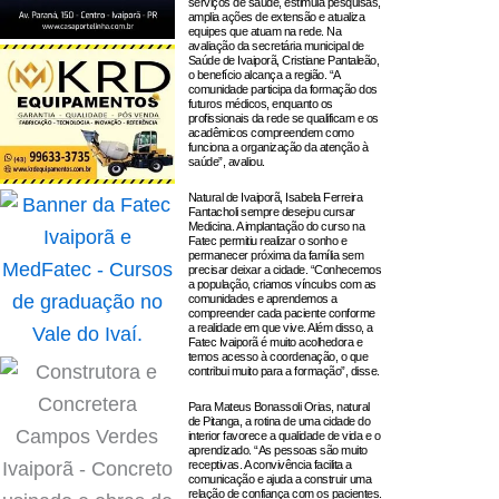
serviços de saúde, estimula pesquisas,
amplia ações de extensão e atualiza
equipes que atuam na rede. Na
avaliação da secretária municipal de
Saúde de Ivaiporã, Cristiane Pantaleão,
o benefício alcança a região. “A
comunidade participa da formação dos
futuros médicos, enquanto os
profissionais da rede se qualificam e os
acadêmicos compreendem como
funciona a organização da atenção à
saúde”, avaliou.
Natural de Ivaiporã, Isabela Ferreira
Fantacholi sempre desejou cursar
Medicina. A implantação do curso na
Fatec permitiu realizar o sonho e
permanecer próxima da família sem
precisar deixar a cidade. “Conhecemos
a população, criamos vínculos com as
comunidades e aprendemos a
compreender cada paciente conforme
a realidade em que vive. Além disso, a
Fatec Ivaiporã é muito acolhedora e
temos acesso à coordenação, o que
contribui muito para a formação”, disse.
Para Mateus Bonassoli Orias, natural
de Pitanga, a rotina de uma cidade do
interior favorece a qualidade de vida e o
aprendizado. “As pessoas são muito
receptivas. A convivência facilita a
comunicação e ajuda a construir uma
relação de confiança com os pacientes.