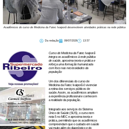
Acadêmicos do curso de Medicina da Fatec Ivaiporã desenvolvem atividades práticas na rede pública
Da redação
09/07/2026
13:57
Curso de Medicina da Fatec Ivaiporã
integra os acadêmicos à rede pública
de saúde, aproxima teoria e prática e
reforça uma formação humanizada
com foco nas necessidades da
população
Um dos diferenciais do curso de
Medicina da Fatec Ivaiporã é vivenciar
a rotina dos serviços públicos de
saúde. Assim, os acadêmicos ampliam
a experiência profissional e conhecem
a realidade da população.
Integrado aos serviços do Sistema
Único de Saúde (SUS), o curso tem
nota 5 no MEC e aproxima teoria e
prática, permitindo que os acadêmicos
compreendam que o cuidado em saúde
vai muito além do diagnóstico e do