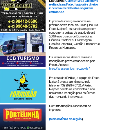
LEIA MAIS:
Cerimônia da OBMEP é
realizada na Fatec Ivaiporã e diretor
incentiva medalhistas seguirem
estudando
O prazo de inscrição encerra na
próxima sexta-feira, dia 10 de julho. Na
Fatec Ivaiporã, os candidatos podem
concorrer a bolsas de estudo de até
100% nos cursos de Biomedicina,
Ciências Contábeis, Enfermagem,
Gestão Comercial, Gestão Financeira e
Recursos Humanos.
Os interessados devem realizar a
inscrição no prazo estabelecido pelo
Prouni. Acesse:
https://acessounico.mec.gov.br/
Em caso de dúvidas, a equipe da Fatec
Ivaiporã presta atendimento pelo
telefone (43) 99934-5752. A Fatec
Ivaiporã orienta os candidatos a não
deixarem a inscrição para os últimos
dias –evitando imprevistos.
Com informações Assessoria de
Imprensa
(
Mais notícias da região
)