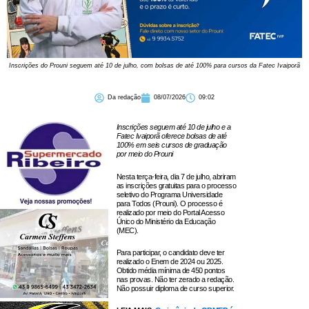
Inscrições do Prouni seguem até 10 de julho, com bolsas de até 100% para cursos da Fatec Ivaiporã
Da redação
08/07/2026
09:02
Inscrições seguem até 10 de julho e a
Fatec Ivaiporã oferece bolsas de até
100% em seis cursos de graduação
por meio do Prouni
Nesta terça-feira, dia 7 de julho, abriram
as inscrições gratuitas para o processo
seletivo do Programa Universidade
para Todos (Prouni). O processo é
realizado por meio do Portal Acesso
Único do Ministério da Educação
(MEC).
Para participar, o candidato deve ter
realizado o Enem de 2024 ou 2025.
Obtido média mínima de 450 pontos
nas provas. Não ter zerado a redação.
Não possuir diploma de curso superior.