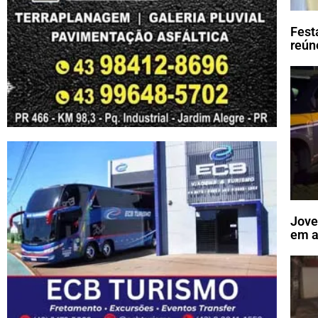
Fest
reún
Jove
em a