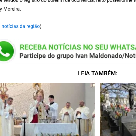
omendou o registro do boletim de ocorrência, feito posteriorm
 Moreira.
 notícias da região
)
LEIA TAMBÉM: