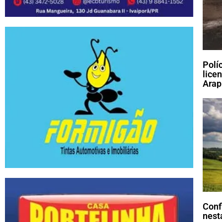
Polí
lice
Arap
Conf
nesta