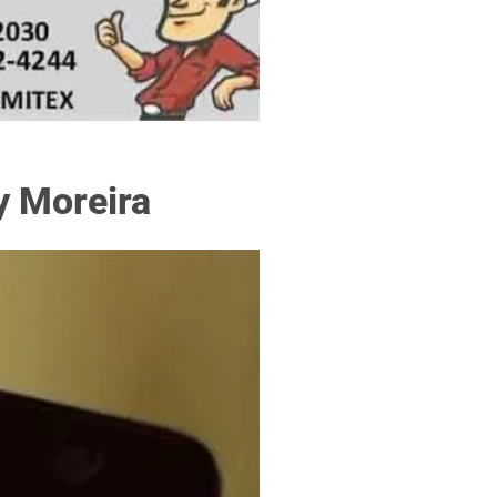
f
y Moreira