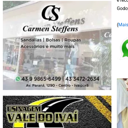
e rec
Godoy
(
Mais