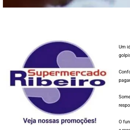
Um id
golpi
Confo
pagar
Somen
respo
O fun