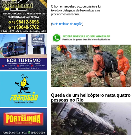
O homem recebeu voz de prisão e foi
levado à delegacia de Faxinal para os
procedimentos legais.
(
Mais notícias da região
)
LEIA TAMBÉM:
Queda de um helicóptero mata quatro
pessoas no Rio