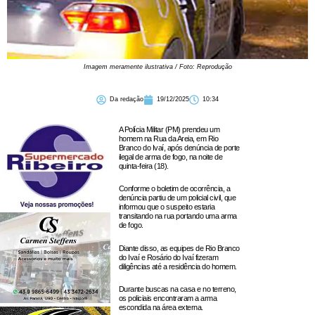
Imagem meramente ilustrativa / Foto: Reprodução
Da redação
19/12/2025
10:34
A Polícia Militar (PM) prendeu um
homem na Rua da Areia, em Rio
Branco do Ivaí, após denúncia de porte
ilegal de arma de fogo, na noite de
quinta-feira (18).
Conforme o boletim de ocorrência, a
denúncia partiu de um policial civil, que
informou que o suspeito estaria
transitando na rua portando uma arma
de fogo.
Diante disso, as equipes de Rio Branco
do Ivaí e Rosário do Ivaí fizeram
diligências até a residência do homem.
Durante buscas na casa e no terreno,
os policiais encontraram a arma
escondida na área externa.