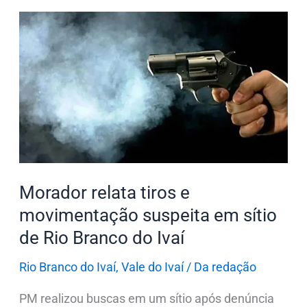
Morador
relata
tiros
e
movimentação
suspeita
em
sítio
de
Morador relata tiros e
Rio
movimentação suspeita em sítio
Branco
de Rio Branco do Ivaí
do
Ivaí
Rio Branco do Ivaí
,
Vale do Ivaí
/
Da redação
PM realizou buscas em um sítio após denúncia