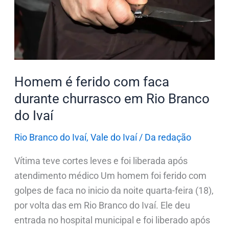
faca
durante
churrasco
em
Rio
Homem é ferido com faca
Branco
durante churrasco em Rio Branco
do
do Ivaí
Ivaí
Rio Branco do Ivaí
,
Vale do Ivaí
/
Da redação
Vítima teve cortes leves e foi liberada após
atendimento médico Um homem foi ferido com
golpes de faca no inicio da noite quarta-feira (18),
por volta das em Rio Branco do Ivaí. Ele deu
entrada no hospital municipal e foi liberado após