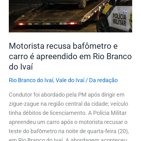
carro
é
apreendido
em
Rio
Motorista recusa bafômetro e
Branco
carro é apreendido em Rio Branco
do
do Ivaí
Ivaí
Rio Branco do Ivaí
,
Vale do Ivaí
/
Da redação
Condutor foi abordado pela PM após dirigir em
zigue-zague na região central da cidade; veículo
tinha débitos de licenciamento. A Polícia Militar
apreendeu um carro após o motorista recusar o
teste do bafômetro na noite de quarta-feira (20),
em Rio Branco do Ivaí. A abordagem aconteceu