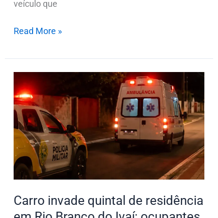
veículo que
Read More »
Carro
invade
quintal
de
residência
em
Rio
Branco
do
Carro invade quintal de residência
Ivaí;
em Rio Branco do Ivaí; ocupantes