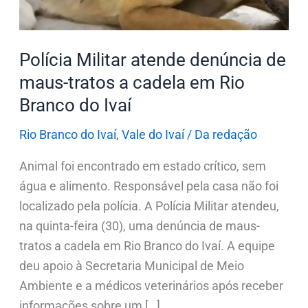
tratos
a
cadela
Polícia Militar atende denúncia de
em
maus-tratos a cadela em Rio
Rio
Branco do Ivaí
Branco
do
Rio Branco do Ivaí
,
Vale do Ivaí
/
Da redação
Ivaí
Animal foi encontrado em estado crítico, sem
água e alimento. Responsável pela casa não foi
localizado pela polícia. A Polícia Militar atendeu,
na quinta-feira (30), uma denúncia de maus-
tratos a cadela em Rio Branco do Ivaí. A equipe
deu apoio à Secretaria Municipal de Meio
Ambiente e a médicos veterinários após receber
informações sobre um […]