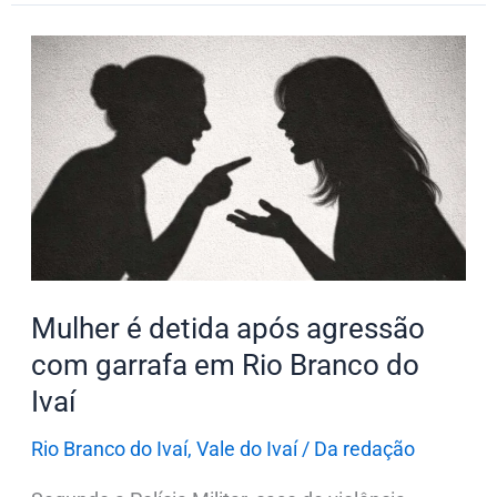
Mulher
é
detida
após
agressão
com
garrafa
em
Rio
Mulher é detida após agressão
Branco
com garrafa em Rio Branco do
do
Ivaí
Ivaí
Rio Branco do Ivaí
,
Vale do Ivaí
/
Da redação