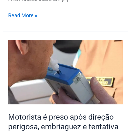
Read More »
Motorista
é
preso
após
direção
perigosa,
embriaguez
e
tentativa
Motorista é preso após direção
de
perigosa, embriaguez e tentativa
fuga