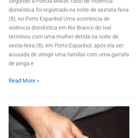
Segundo a Polícia Militar, caso de violência
doméstica foi registrado na noite de sextata-feira
(8), no Porto Espanhol Uma ocorrência de
violência doméstica em Rio Branco do Ivaí
terminou com uma mulher detida na noite de
sexta-feira (8), em Porto Espanhol, após ela ser
acusada de atingir uma familiar com uma garrafa
de pinga e
Read More »
Homem
é
ferido
com