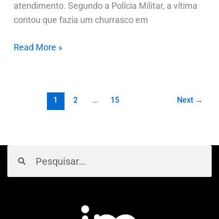
atendimento. Segundo a Polícia Militar, a vítima
contou que fazia um churrasco em
Read More »
1
2
…
15
Next
→
Pesquisar
Pesquisar