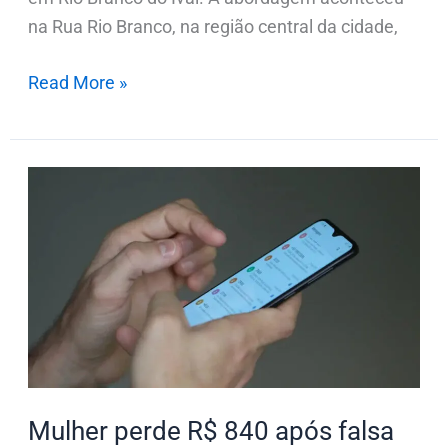
na Rua Rio Branco, na região central da cidade,
Read More »
Mulher
perde
R$
840
após
falsa
promessa
de
receber
Mulher perde R$ 840 após falsa
fundo