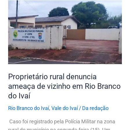
Proprietário
rural
denuncia
ameaça
de
vizinho
em
Rio
Branco
Proprietário rural denuncia
do
ameaça de vizinho em Rio Branco
Ivaí
do Ivaí
Rio Branco do Ivaí
,
Vale do Ivaí
/
Da redação
Caso foi registrado pela Polícia Militar na zona
rural do município na segunda-feira (15). Um