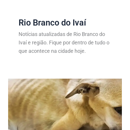
Rio Branco do Ivaí
Notícias atualizadas de Rio Branco do
Ivaí e região. Fique por dentro de tudo o
que acontece na cidade hoje.
Polícia
Militar
atende
denúncia
de
maus-