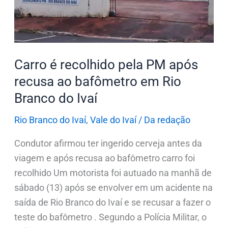
após
recusa
ao
bafômetro
Carro é recolhido pela PM após
em
recusa ao bafômetro em Rio
Rio
Branco do Ivaí
Branco
do
Rio Branco do Ivaí
,
Vale do Ivaí
/
Da redação
Ivaí
Condutor afirmou ter ingerido cerveja antes da
viagem e após recusa ao bafômetro carro foi
recolhido Um motorista foi autuado na manhã de
sábado (13) após se envolver em um acidente na
saída de Rio Branco do Ivaí e se recusar a fazer o
teste do bafômetro . Segundo a Polícia Militar, o