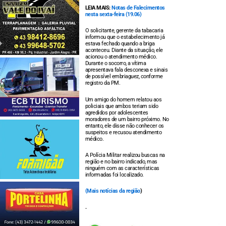
LEIA MAIS:
Notas de Falecimentos
nesta sexta-feira (19.06)
O solicitante, gerente da tabacaria
informou que o estabelecimento já
estava fechado quando a briga
aconteceu. Diante da situação, ele
acionou o atendimento médico.
Durante o socorro, a vítima
apresentava fala desconexa e sinais
de possível embriaguez, conforme
registro da PM.
Um amigo do homem relatou aos
policiais que ambos teriam sido
agredidos por adolescentes
moradores de um bairro próximo. No
entanto, ele disse não conhecer os
suspeitos e recusou atendimento
médico.
A Polícia Militar realizou buscas na
região e no bairro indicado, mas
ninguém com as características
informadas foi localizado.
(
Mais notícias da região
)
.