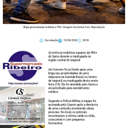
Briga generalizada mobiliza a PM / Imagem ilustrativa Foto: Reprodução
Da redação
19/06/2026
06:56
Ocorrência mobilizou equipes da PM e
do Samu durante a madrugada na
região central de Ivaiporã
Um homem ficou ferido após uma
briga nas proximidades de uma
tabacaria na Avenida Brasil, no Centro
de Ivaiporã, na madrugada desta sexta-
feira (19). Ele foi atendido pelo Samu e
encaminhado para atendimento
médico.
Segundo a Polícia Militar, a equipe foi
acionada pelo Copom após a denúncia
de uma confusão envolvendo várias
pessoas. No local, os policiais
encontraram a vítima caída no chão,
consciente e com pequenos
ferimentos.