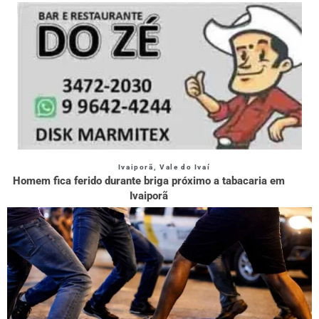
Ivaiporã
,
Vale do Ivaí
Homem fica ferido durante briga próximo a tabacaria em
Ivaiporã