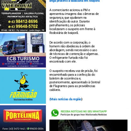
briga próximo a tabacaria em Ivaiporã
A comerciante acionou a PM e
apresentou imagens das câmeras de
segurança, que ajudaram na
identificação do autor. Durante
patrulhamento, os policiais
localizaram o suspeito em frente à
Rodoviária de Ivaiporã.
De acordo com a corporação, o
homem não obedeceu à ordem de
abordagem, sendo necessário o uso
de técnicas de contenção e algemas.
O refrigerante furtado não foi
encontrado com ele.
O suspeito recebeu voz de prisão, foi
encaminhado para a confecção do
boletim de ocorrência e,
posteriormente, apresentado à Central
de Flagrantes para as providências
cabíveis.
(
Mais notícias da região
)
LEIA TAMBÉM: