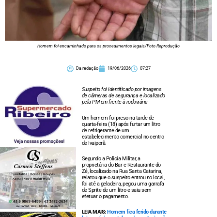
Homem foi encaminhado para os procedimentos legais/Foto Reprodução
Da redação
19/06/2026
07:27
Suspeito foi identificado por imagens
de câmeras de segurança e localizado
pela PM em frente à rodoviária
Um homem foi preso na tarde de
quarta-feira (18) após furtar um litro
de refrigerante de um
estabelecimento comercial no centro
de Ivaiporã.
Segundo a Polícia Militar, a
proprietária do Bar e Restaurante do
Zé, localizado na Rua Santa Catarina,
relatou que o suspeito entrou no local,
foi até a geladeira, pegou uma garrafa
de Sprite de um litro e saiu sem
efetuar o pagamento.
LEIA MAIS:
Homem fica ferido durante