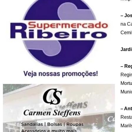
– Jo
na Ca
Cemit
Jard
– Reg
Regin
Mortu
Munic
– An
Resta
Maril