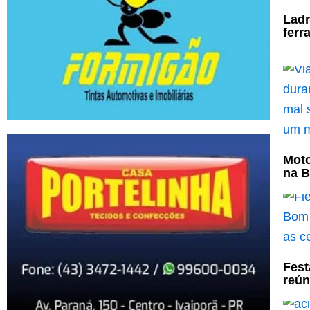
Ladr
ferr
Moto
na B
Fest
reún