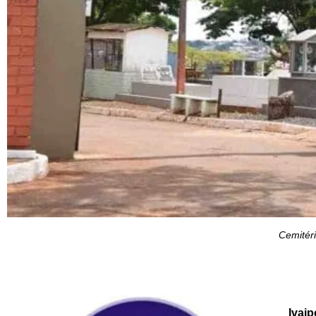
Cemitéri
Ivaip