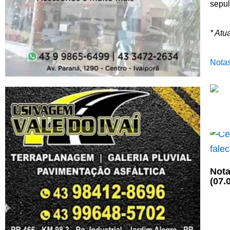
sepul
* Atu
Notas
Nota
(07.