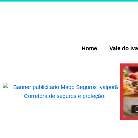
Ir
para
o
conteúdo
Home
Vale do Iva