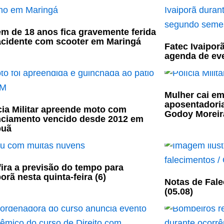
m de 18 anos fica gravemente ferida
cidente com scooter em Maringá
Fatec Ivaipor
agenda de ev
Mulher cai em
aposentadori
cia Militar apreende moto com
Godoy Moreir
nciamento vencido desde 2012 em
puã
ira a previsão do tempo para
porã nesta quinta-feira (6)
Notas de Fale
(05.08)