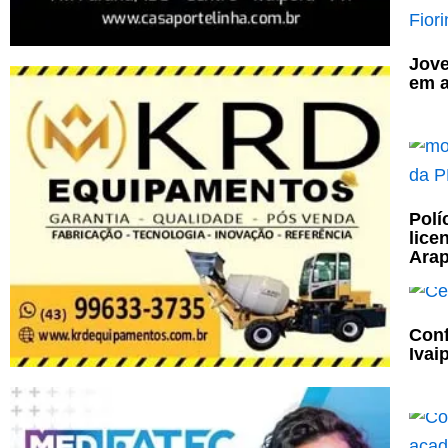
Jove
em a
Polí
lice
Ara
Conf
Ivai