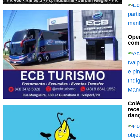
Oper
com 
Colé
rece
danç