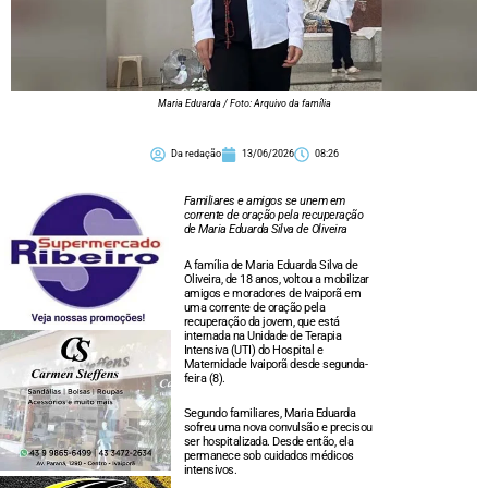
Maria Eduarda / Foto: Arquivo da família
Da redação
13/06/2026
08:26
Familiares e amigos se unem em
corrente de oração pela recuperação
de Maria Eduarda Silva de Oliveira
A família de Maria Eduarda Silva de
Oliveira, de 18 anos, voltou a mobilizar
amigos e moradores de Ivaiporã em
uma corrente de oração pela
recuperação da jovem, que está
internada na Unidade de Terapia
Intensiva (UTI) do Hospital e
Maternidade Ivaiporã desde segunda-
feira (8).
Segundo familiares, Maria Eduarda
sofreu uma nova convulsão e precisou
ser hospitalizada. Desde então, ela
permanece sob cuidados médicos
intensivos.