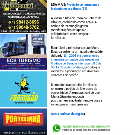
LEIA MAIS:
Previsão do tempo para
Ivaiporã neste sábado (13)
A jovem é filha de Ronaldo Batista de
Oliveira, conhecido como Tonja. A
notícia da internação gerou
manifestações de apoio e
solidariedade entre amigos e
familiares.
Esta não é a primeira vez que Maria
Eduarda enfrenta um quadro de saúde
delicado.
Em 2024, ela permaneceu
internada por quase dois meses na
Unidade de Terapia Intensiva (UTI) da
Santa Casa de Londrina
, período que
mobilizou a população em diversas
correntes de oração.
Diante do novo desafio, familiares
renovam o pedido de fé e apoio da
comunidade. A expectativa é de que
Maria Eduarda responda
positivamente ao tratamento e possa
se recuperar mais uma vez.
(
Mais notícias da região
)