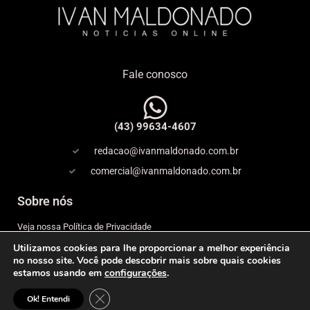
Fale conosco
(43) 99634-4607
redacao@ivanmaldonado.com.br
comercial@ivanmaldonado.com.br
Sobre nós
Veja nossa Política de Privacidade
Utilizamos cookies para lhe proporcionar a melhor experiência
Copyright
no nosso site. Você pode descobrir mais sobre quais cookies
estamos usando em
configurações
.
Expediente
Close GDPR Cookie Banner
© 2026 IVAN MALDONADO – NOTÍCIAS ONLINE– Todos os
Ok! Entendi