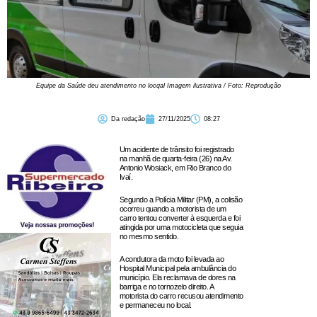
Equipe da Saúde deu atendimento no locqal Imagem ilustrativa / Foto: Reprodução
Da redação
27/11/2025
08:27
Um acidente de trânsito foi registrado
na manhã de quarta-feira (26) na Av.
Antonio Wosiack, em Rio Branco do
Ivaí.
Segundo a Polícia Militar (PM), a colisão
ocorreu quando a motorista de um
carro tentou converter à esquerda e foi
atingida por uma motocicleta que seguia
no mesmo sentido.
A condutora da moto foi levada ao
Hospital Municipal pela ambulância do
município. Ela reclamava de dores na
barriga e no tornozelo direito. A
motorista do carro recusou atendimento
e permaneceu no local.