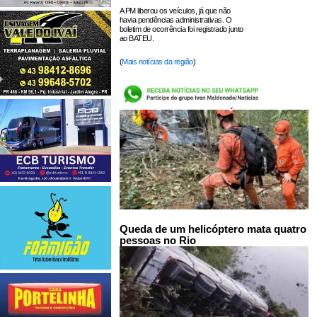
A PM liberou os veículos, já que não
havia pendências administrativas. O
boletim de ocorrência foi registrado junto
ao BATEU.
(
Mais notícias da região
)
LEIA TAMBÉM:
Queda de um helicóptero mata quatro
pessoas no Rio